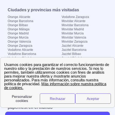
Ciudades y provincias más visitadas
Orange Alicante
Vodafone Zaragoza
Orange Barcelona
Movistar Alicante
Orange Bilbao
Movistar Barcelona
Orange Málaga
Movistar Madrid
Orange Madrid
Movistar Murcia
Orange Murcia
Movistar Valencia
Orange Valencia
Movistar Zaragoza
Orange Zaragoza
Jazztel Alicante
Vodafone Alicante
Jazztel Barcelona
Vodafone Barcelona
Jazztel Bilbao
Vodafone Córdoba
Jazztel Córdoba
Vodafone Málaga
Jazztel Madrid
Vodafone Madrid
Jazztel Málaga
Vodafone Murcia
Jazztel Valencia
Vodafone Valencia
Jazztel Zaragoza
Sobre Zona-internet.com
¿Quiénes somos?
Contacto
El grupo papernest
Aviso legal
Nuestras ofertas de trabajo
papernest en el mundo
España
Italia