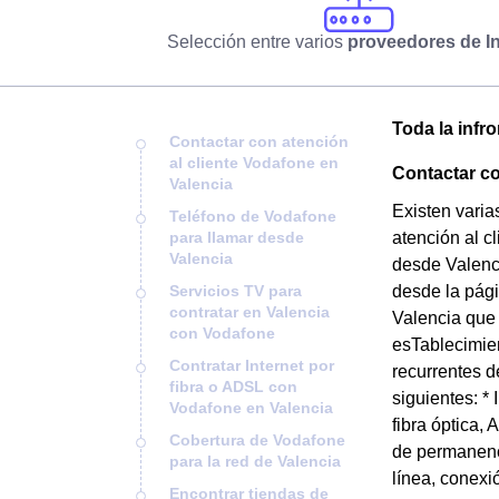
Selección entre varios
proveedores de In
Toda la infr
Contactar con atención
al cliente Vodafone en
Contactar co
Valencia
Existen varia
Teléfono de Vodafone
para llamar desde
atención al c
Valencia
desde Valenci
Servicios TV para
desde la pági
contratar en Valencia
Valencia que 
con Vodafone
esTablecimie
Contratar Internet por
recurrentes d
fibra o ADSL con
siguientes: *
Vodafone en Valencia
fibra óptica,
Cobertura de Vodafone
de permanenci
para la red de Valencia
línea, conexió
Encontrar tiendas de