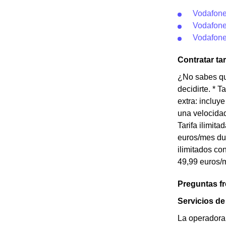
Vodafone 
Vodafone
Vodafone
Contratar ta
¿No sabes qué
decidirte. * 
extra: incluy
una velocidad
Tarifa ilimit
euros/mes dur
ilimitados co
49,99 euros/m
Preguntas f
Servicios d
La operadora 