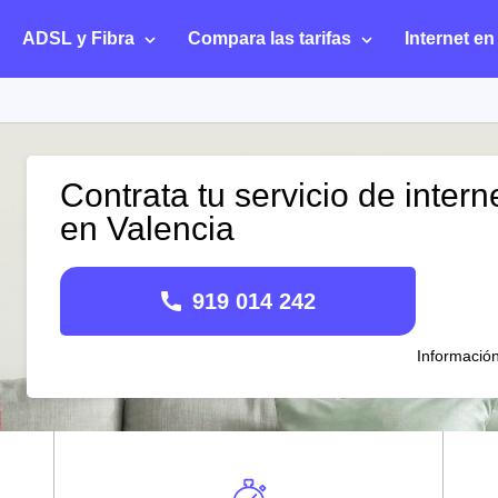
ADSL y Fibra
Compara las tarifas
Internet en
Contrata tu servicio de intern
en Valencia
919 014 242
Informació