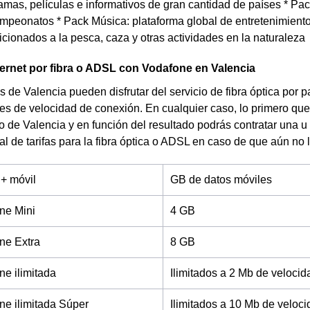
amas, películas e informativos de gran cantidad de países * Pa
mpeonatos * Pack Música: plataforma global de entretenimiento
icionados a la pesca, caza y otras actividades en la naturaleza
ternet por fibra o ADSL con Vodafone en Valencia
s de Valencia pueden disfrutar del servicio de fibra óptica por p
es de velocidad de conexión. En cualquier caso, lo primero que
io de Valencia y en función del resultado podrás contratar una 
al de tarifas para la fibra óptica o ADSL en caso de que aún no l
 + móvil
GB de datos móviles
ne Mini
4 GB
ne Extra
8 GB
e ilimitada
Ilimitados a 2 Mb de velocid
e ilimitada Súper
Ilimitados a 10 Mb de veloc