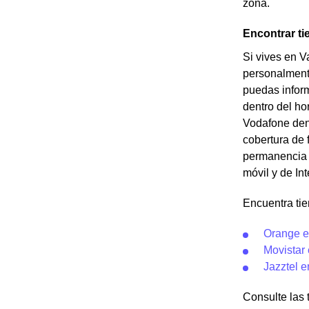
zona.
Encontrar ti
Si vives en V
personalment
puedas inform
dentro del ho
Vodafone dent
cobertura de f
permanencia c
móvil y de In
Encuentra tie
Orange e
Movistar
Jazztel e
Consulte las 