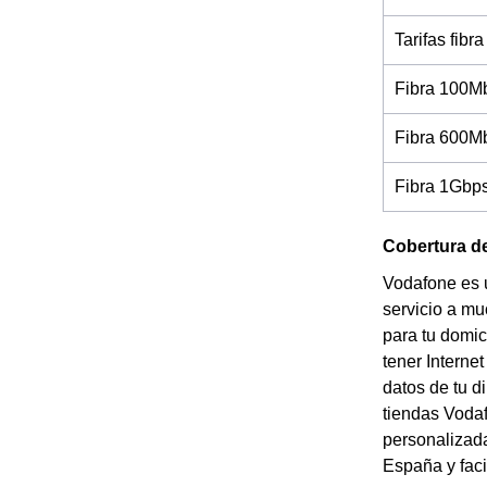
Tarifas fibra
Fibra 100M
Fibra 600M
Fibra 1Gbp
Cobertura de
Vodafone es 
servicio a mu
para tu domic
tener Interne
datos de tu d
tiendas Vodaf
personalizada
España y faci