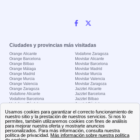
Ciudades y provincias más visitadas
Orange Alicante
Vodafone Zaragoza
Orange Barcelona
Movistar Alicante
Orange Bilbao
Movistar Barcelona
Orange Málaga
Movistar Madrid
Orange Madrid
Movistar Murcia
Orange Murcia
Movistar Valencia
Orange Valencia
Movistar Zaragoza
Orange Zaragoza
Jazztel Alicante
Vodafone Alicante
Jazztel Barcelona
Vodafone Barcelona
Jazztel Bilbao
Vodafone Córdoba
Jazztel Córdoba
Vodafone Málaga
Jazztel Madrid
Vodafone Madrid
Jazztel Málaga
Vodafone Murcia
Jazztel Valencia
Vodafone Valencia
Jazztel Zaragoza
Sobre Zona-internet.com
¿Quiénes somos?
Contacto