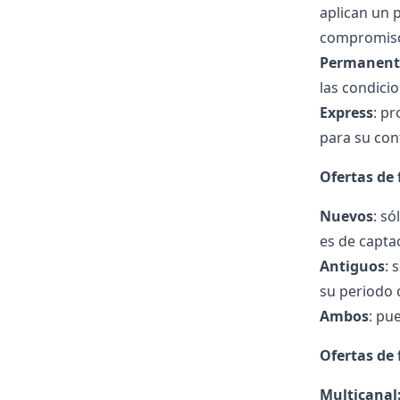
aplican un 
compromiso 
Permanent
las condici
Express
: p
para su con
Ofertas de 
Nuevos
: s
es de capta
Antiguos
: 
su periodo 
Ambos
: pu
Ofertas de 
Multicanal