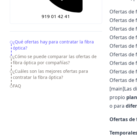
Ofertas de 
919 01 42 41
Ofertas de 
Ofertas de 
Ofertas de 
Table of Contents
¿Qué ofertas hay para contratar la fibra
Ofertas de 
óptica?
Ofertas de f
¿Cómo se puede comparar las ofertas de
fibra óptica por compañías?
Ofertas de f
¿Cuáles son las mejores ofertas para
Ofertas de 
contratar la fibra óptica?
Ofertas de 
FAQ
[main]
Las d
propio
plan
o para
dife
Ofertas de 
Temporale