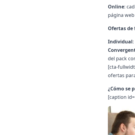
Online
: ca
página web 
Ofertas de 
Individual
:
Convergen
del pack com
[cta-fullwid
ofertas para
¿Cómo se p
[caption id