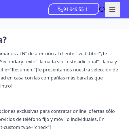
91 949 55 11
a?
ámanos al Nº de atención al cliente:" wcb-btn="¡Te
Secondary-text="Llamada sin coste adicional"]Llama y
o title="Resumen:"]Te presentamos nuestra selección de
cidad en casa con las compañías más baratas que
intro]
ones exclusivas para contratar online, ofertas sólo
vicios de teléfono fijo y móvil o individuales.
En
ist-custom type="check"]