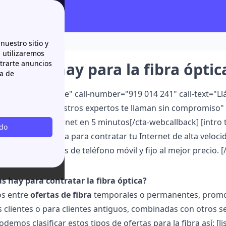
nuestro sitio y
n utilizaremos
strarte anuncios
fertas hay para la fibra óptic
ca de
lback color="white" call-number="919 014 241" call-text="Ll
wcb-text="O nuestros expertos te llaman sin compromiso" 
bra óptica de internet en 5 minutos[/cta-webcallback] [intr
odo
tas de fibra óptica para contratar tu Internet de alta velo
bién los servicios de teléfono móvil y fijo al mejor precio. [/
s hay para contratar la fibra óptica?
os entre
ofertas de fibra
temporales o permanentes, promoci
clientes o para clientes antiguos, combinadas con otros ser
podemos clasificar estos tipos de ofertas para la fibra así:
[l