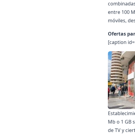
combinadas 
entre 100 M
móviles, de
Ofertas par
[caption id
Establecimi
Mb o 1 GB si
de TV y cier