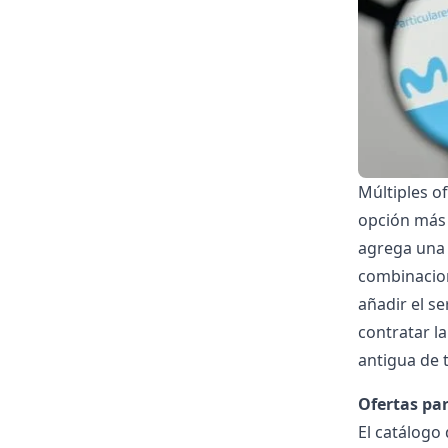
Múltiples o
opción más 
agrega una 
combinacion
añadir el s
contratar l
antigua de 
Ofertas par
El catálogo 