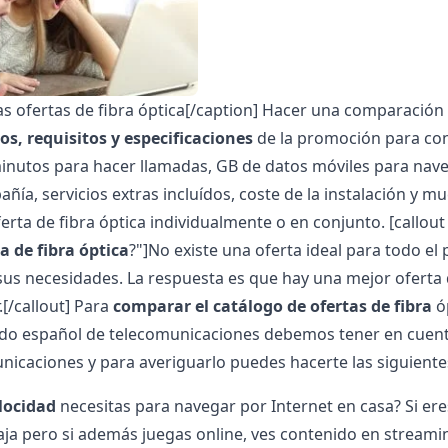
s ofertas de fibra óptica[/caption]
Hacer una comparación 
s, requisitos y especificaciones
de la promoción para cono
inutos para hacer llamadas, GB de datos móviles para na
añía, servicios extras incluídos, coste de la instalación y
ferta de fibra óptica individualmente o en conjunto.
[callou
a de fibra óptica
?"]
No existe una oferta ideal para todo el
sus necesidades. La respuesta es que hay una mejor oferta de
.
[/callout]
Para
comparar el catálogo de ofertas de fibra
óp
do español de telecomunicaciones debemos tener en cuenta
nicaciones y para averiguarlo puedes hacerte las siguient
locidad
necesitas para navegar por Internet en casa? Si ere
aja pero si además juegas online, ves contenido en streami