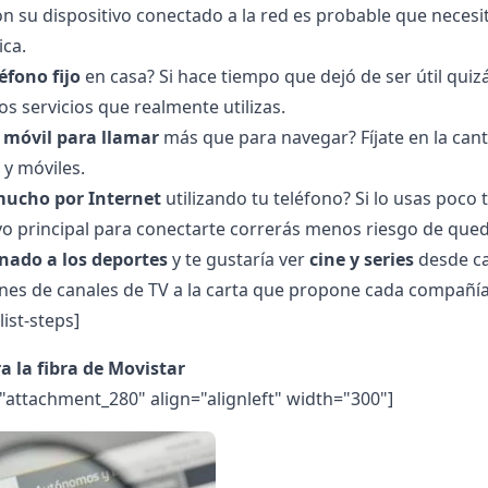
on su dispositivo conectado a la red es probable que neces
ica.
éfono fijo
en casa? Si hace tiempo que dejó de ser útil quizá
s servicios que realmente utilizas.
u móvil para llamar
más que para navegar? Fíjate en la cant
s y móviles.
ucho por Internet
utilizando tu teléfono? Si lo usas poco 
ivo principal para conectarte correrás menos riesgo de que
onado a los deportes
y te gustaría ver
cine y series
desde ca
es de canales de TV a la carta que propone cada compañía
/list-steps]
a la fibra de Movistar
="attachment_280" align="alignleft" width="300"]