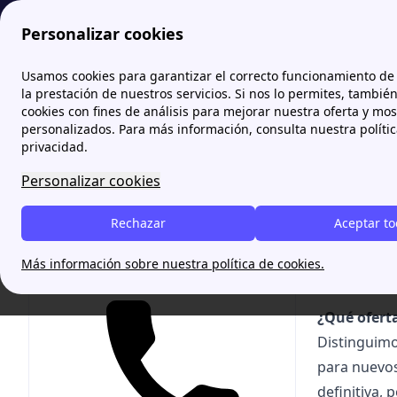
Personalizar cookies
Zona Internet
¿Qué ofertas hay para la fibra óptica?
Usamos cookies para garantizar el correcto funcionamiento de 
la prestación de nuestros servicios. Si nos lo permites, tambié
cookies con fines de análisis para mejorar nuestra oferta y mo
¿Qué o
personalizados. Para más información, consulta nuestra políti
privacidad.
[cta-webcal
Personalizar cookies
llamamos!" 
contrata fi
Rechazar
Aceptar t
nuevas ofer
incluyen tam
Más información sobre nuestra política de cookies.
Te ayudamos gratis
¿Qué oferta
Distinguim
para nuevos 
definitiva, 