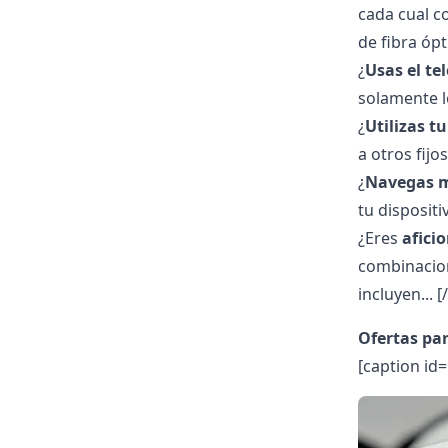
cada cual c
de fibra ópt
¿
Usas el tel
solamente lo
¿
Utilizas t
a otros fijo
¿
Navegas m
tu disposit
¿Eres
afici
combinacion
incluyen...
[
Ofertas par
[caption id