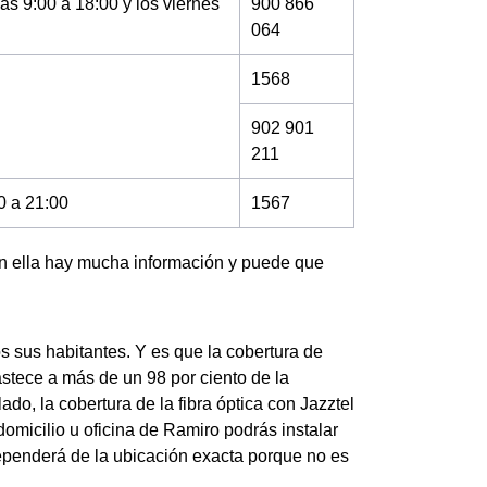
as 9:00 a 18:00 y los viernes
900 866
064
1568
902 901
211
0 a 21:00
1567
en ella hay mucha información y puede que
s sus habitantes. Y es que la cobertura de
astece a más de un 98 por ciento de la
o, la cobertura de la fibra óptica con Jazztel
domicilio u oficina de Ramiro podrás instalar
ependerá de la ubicación exacta porque no es