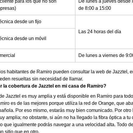
cliente para los que no son
De lunes a jueves desde l
mpresas)
de 8:00 a 15:00
écnica desde un fijo
Las 24 horas del día
técnica desde un móvil
mercial
De lunes a viernes de 9:0
los habitantes de Ramiro pueden consultar la web de Jazztel, 
den resueltas sin necesidad de llamar.
la cobertura de Jazztel en mi casa de Ramiro?
de Jazztel es muy amplia y está disponible en Ramiro para todo
miro es de las mejores porque utiliza la red de Orange, que ab
añola. Por eso mismo, estarás muy bien comunicado. Por otro lad
y amplia; no obstante, si aún no ha llegado la fibra óptica a tu 
lo que igualmente podrás navegar a una velocidad alta. Todo d
n sitio que en otro.