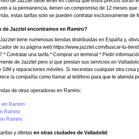
miro de Jazztel debe tener en cuenta que estos precios duran e
anto a la permanencia, tienen un compromiso de 12 meses que
más, estas tarifas solo se pueden contratar exclusivamente de f
s de Jazztel encontramos en Ramiro?
Jazztel tiene numerosas tiendas distribuidas en España y, obv
uscador de su página web https://www.jazztel.com/buscar-tu-tie
? * Contratar una tarifa * Comprar un terminal * Pedir informac
lmente de Jazztel pero sí que prestan sus servicios en Valladoli
 SIM y reparaciones móviles. Si necesitas cualquier otra cosa p
frece la compañía como llamar al teléfono para que te atienda p
endas de otras operadoras en Ramiro:
 en Ramiro
n Ramiro
 en Ramiro
arifas y ofertas
en otras ciudades de Valladolid
: