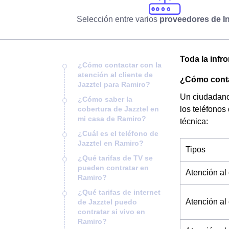
Selección entre varios
proveedores de In
Toda la infr
¿Cómo contactar con la
atención al cliente de
¿Cómo contac
Jazztel para Ramiro?
Un ciudadano 
¿Cómo saber la
cobertura de Jazztel en
los teléfonos
mi casa de Ramiro?
técnica:
¿Cuál es el teléfono de
Jazztel en Ramiro?
Tipos
¿Qué tarifas de TV se
pueden contratar en
Atención al 
Ramiro?
¿Qué tarifas de internet
Atención al 
de Jazztel puedo
contratar si vivo en
Ramiro?