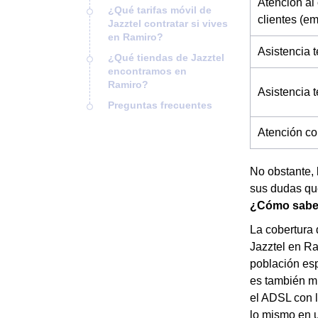
Atención al 
¿Qué tarifas móvil de
clientes (e
Jazztel contratar si vives
en Ramiro?
Asistencia t
¿Qué tiendas de Jazztel
encontramos en
Ramiro?
Asistencia 
Preguntas frecuentes
Atención co
No obstante, 
sus dudas que
¿Cómo saber 
La cobertura 
Jazztel en Ra
población esp
es también mu
el ADSL con 
lo mismo en u