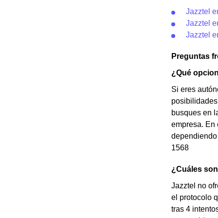
Jazztel e
Jazztel 
Jazztel 
Preguntas f
¿Qué opcion
Si eres autó
posibilidades
busques en la
empresa. En c
dependiendo d
1568
¿Cuáles son 
Jazztel no of
el protocolo 
tras 4 intent