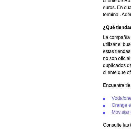
cliente de Ra
euros. En cu
terminal. Ade
¿Qué tienda
La compañía 
utilizar el b
estas tiendas
no son oficia
duplicados de
cliente que o
Encuentra ti
Vodafone
Orange e
Movistar
Consulte las t