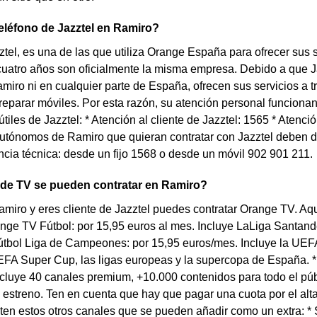
teléfono de Jazztel en Ramiro?
tel, es una de las que utiliza Orange España para ofrecer sus ser
uatro años son oficialmente la misma empresa. Debido a que J
miro ni en cualquier parte de España, ofrecen sus servicios a 
reparar móviles. Por esta razón, su atención personal funcionan
 útiles de Jazztel: * Atención al cliente de Jazztel: 1565 * Atenc
tónomos de Ramiro que quieran contratar con Jazztel deben diri
ncia técnica: desde un fijo 1568 o desde un móvil 902 901 211.
 de TV se pueden contratar en Ramiro?
amiro y eres cliente de Jazztel puedes contratar Orange TV. Aq
ange TV Fútbol: por 15,95 euros al mes. Incluye LaLiga Santand
tbol Liga de Campeones: por 15,95 euros/mes. Incluye la U
FA Super Cup, las ligas europeas y la supercopa de España. *
cluye 40 canales premium, +10.000 contenidos para todo el púb
 estreno. Ten en cuenta que hay que pagar una cuota por el al
en estos otros canales que se pueden añadir como un extra: * S