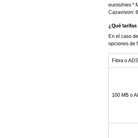
euros/mes * M
Cazavision: 6
¿Qué tarifas
En el caso de
opciones de 
Fibra o AD
100 MB o 