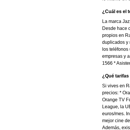
¿Cuál es el 
La marca Jazz
Desde hace c
propios en Ra
duplicados y 
los teléfonos
empresas y au
1566 * Asiste
¿Qué tarifas
Si vives en R
precios: * Or
Orange TV Fú
League, la UE
euros/mes. In
mejor cine de
Además, exist