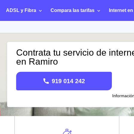
ADSL y Fibra
Compara las tarifas
Internet en
Contrata tu servicio de intern
en Ramiro
919 014 242
Informació