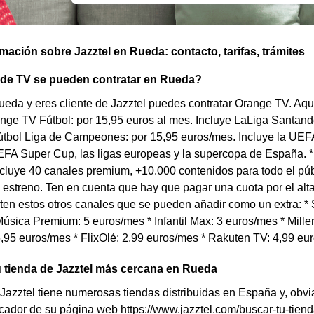
omación sobre Jazztel en Rueda: contacto, tarifas, trámites
 de TV se pueden contratar en Rueda?
ueda y eres cliente de Jazztel puedes contratar Orange TV. Aqu
ange TV Fútbol: por 15,95 euros al mes. Incluye LaLiga Santand
tbol Liga de Campeones: por 15,95 euros/mes. Incluye la U
FA Super Cup, las ligas europeas y la supercopa de España. *
cluye 40 canales premium, +10.000 contenidos para todo el púb
 estreno. Ten en cuenta que hay que pagar una cuota por el al
en estos otros canales que se pueden añadir como un extra: * S
úsica Premium: 5 euros/mes * Infantil Max: 3 euros/mes * Millen
,95 euros/mes * FlixOlé: 2,99 euros/mes * Rakuten TV: 4,99 eu
 tienda de Jazztel más cercana en Rueda
Jazztel tiene numerosas tiendas distribuidas en España y, ob
uscador de su página web https://www.jazztel.com/buscar-tu-tie