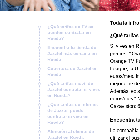
Toda la infr
¿Qué tarifas de TV se
pueden contratar en
¿Qué tarifas
Rueda?
Si vives en R
Encuentra tu tienda de
Jazztel más cercana en
precios: * Or
Rueda
Orange TV Fú
Cobertura de Jazztel en
League, la UE
Rueda
euros/mes. In
¿Qué tarifas móvil de
mejor cine de
Jazztel contratar si vives
Además, exist
en Rueda?
euros/mes * M
¿Qué tarifas de internet
Cazavision: 6
de Jazztel puedo
contratar si vivo en
Encuentra tu
Rueda?
La compañía 
Atención al cliente de
Jazztel en Rueda
utilizar el b