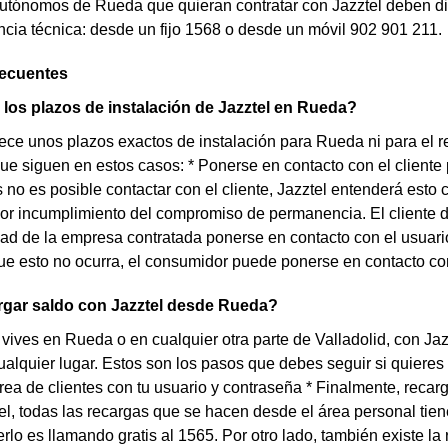
tónomos de Rueda que quieran contratar con Jazztel deben diri
ncia técnica: desde un fijo 1568 o desde un móvil 902 901 211.
recuentes
los plazos de instalación de Jazztel en Rueda?
rece unos plazos exactos de instalación para Rueda ni para el 
que siguen en estos casos: * Ponerse en contacto con el cliente 
os no es posible contactar con el cliente, Jazztel entenderá esto
r incumplimiento del compromiso de permanencia. El cliente d
ad de la empresa contratada ponerse en contacto con el usuario 
e esto no ocurra, el consumidor puede ponerse en contacto con e
gar saldo con Jazztel desde Rueda?
 vives en Rueda o en cualquier otra parte de Valladolid, con Jaz
alquier lugar. Estos son los pasos que debes seguir si quieres ha
área de clientes con tu usuario y contraseña * Finalmente, reca
el, todas las recargas que se hacen desde el área personal tie
rlo es llamando gratis al 1565. Por otro lado, también existe la