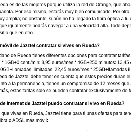
eda es de las mejores porque utiliza la red de Orange, que aba
añola. Por eso mismo, estarás muy bien comunicado. Por otro lad
y amplia; no obstante, si aún no ha llegado la fibra óptica a tu 
que igualmente podrás navegar a una velocidad alta. Todo depe
itio que en otro.
 móvil de Jazztel contratar si vives en Rueda?
dano de Rueda tienes diferentes opciones para contratar tarifas
: * 1GB+0 cent./min: 8,95 euros/mes * 4GB+250 minutos: 13,45
10GB+llamadas ilimitadas: 22,45 euros/mes * 25GB+llamadas ili
eda de Jazztel debe tener en cuenta que estos precios duran e
anto a la permanencia, tienen un compromiso de 12 meses que
más, estas tarifas solo se pueden contratar exclusivamente de f
 de internet de Jazztel puedo contratar si vivo en Rueda?
 que vivas en Rueda, Jazztel tiene para ti unas ofertas para ten
fibra o ADSL más móvil: