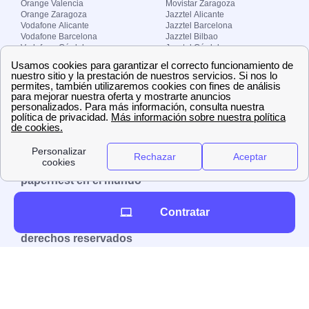
Orange Valencia
Movistar Zaragoza
Orange Zaragoza
Jazztel Alicante
Vodafone Alicante
Jazztel Barcelona
Vodafone Barcelona
Jazztel Bilbao
Vodafone Córdoba
Jazztel Córdoba
Vodafone Málaga
Jazztel Madrid
Vodafone Madrid
Jazztel Málaga
Vodafone Murcia
Jazztel Valencia
Vodafone Valencia
Jazztel Zaragoza
Sobre Zona-internet.com
¿Quiénes somos?
Contacto
El grupo papernest
Aviso legal
Nuestras ofertas de trabajo
papernest en el mundo
España
Italia
Francia
Reino Unido
Contratar
Copyright © Zona-internet.com – Todos los
derechos reservados