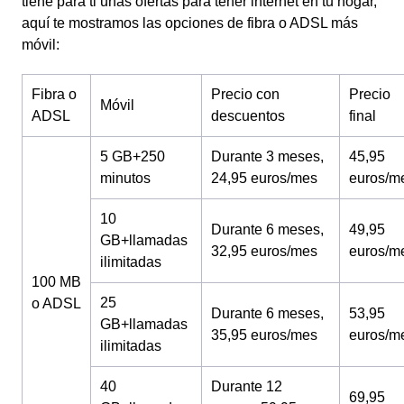
tiene para ti unas ofertas para tener internet en tu hogar,
aquí te mostramos las opciones de fibra o ADSL más
móvil:
Fibra o
Precio con
Precio
Móvil
ADSL
descuentos
final
5 GB+250
Durante 3 meses,
45,95
minutos
24,95 euros/mes
euros/m
10
Durante 6 meses,
49,95
GB+llamadas
32,95 euros/mes
euros/m
ilimitadas
100 MB
25
o ADSL
Durante 6 meses,
53,95
GB+llamadas
35,95 euros/mes
euros/m
ilimitadas
40
Durante 12
69,95