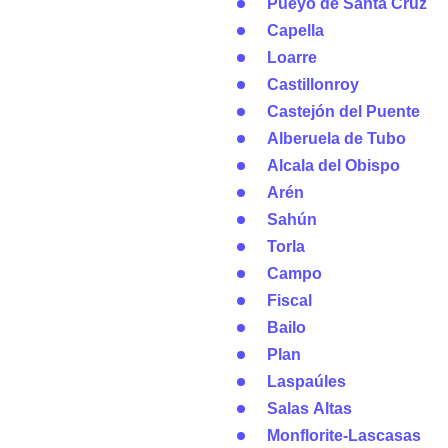
Pueyo de Santa Cruz
Capella
Loarre
Castillonroy
Castejón del Puente
Alberuela de Tubo
Alcala del Obispo
Arén
Sahún
Torla
Campo
Fiscal
Bailo
Plan
Laspaúles
Salas Altas
Monflorite-Lascasas