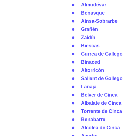
Almudévar
Benasque
Aínsa-Sobrarbe
Grañén
Zaidín
Biescas
Gurrea de Gallego
Binaced
Altorricón
Sallent de Gallego
Lanaja
Belver de Cinca
Albalate de Cinca
Torrente de Cinca
Benabarre
Alcolea de Cinca
Ayerbe