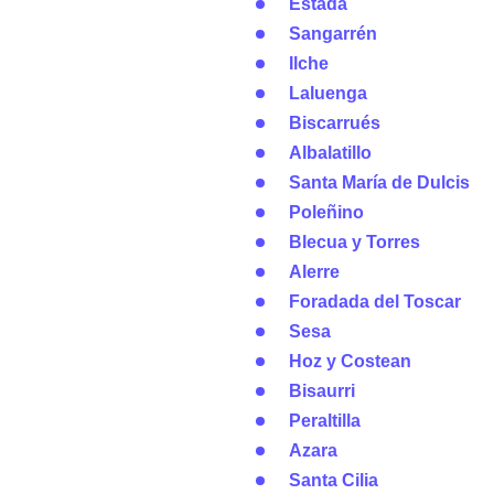
Estada
Sangarrén
Ilche
Laluenga
Biscarrués
Albalatillo
Santa María de Dulcis
Poleñino
Blecua y Torres
Alerre
Foradada del Toscar
Sesa
Hoz y Costean
Bisaurri
Peraltilla
Azara
Santa Cilia