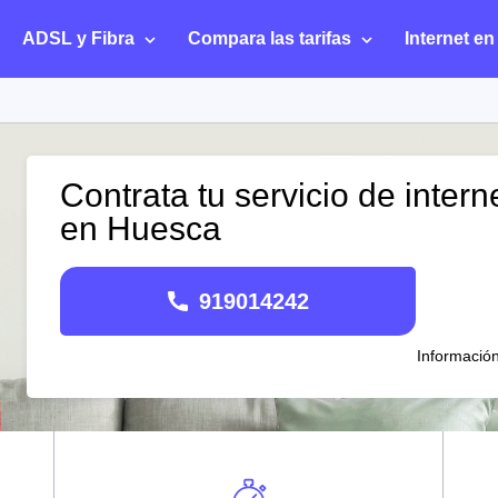
ADSL y Fibra
Compara las tarifas
Internet en
Contrata tu servicio de intern
en Huesca
919014242
Informació