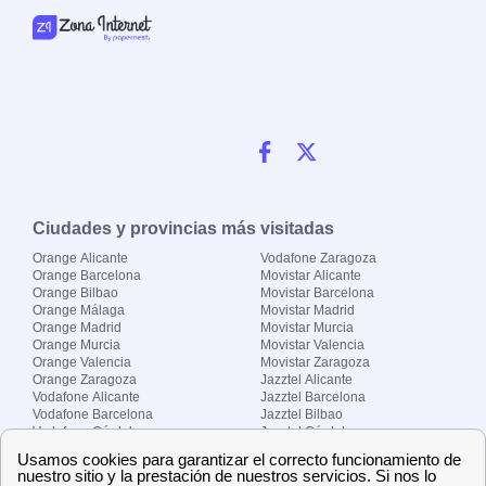
Ciudades y provincias más visitadas
Orange Alicante
Vodafone Zaragoza
Orange Barcelona
Movistar Alicante
Orange Bilbao
Movistar Barcelona
Orange Málaga
Movistar Madrid
Orange Madrid
Movistar Murcia
Orange Murcia
Movistar Valencia
Orange Valencia
Movistar Zaragoza
Orange Zaragoza
Jazztel Alicante
Vodafone Alicante
Jazztel Barcelona
Vodafone Barcelona
Jazztel Bilbao
Vodafone Córdoba
Jazztel Córdoba
Vodafone Málaga
Jazztel Madrid
Vodafone Madrid
Jazztel Málaga
Vodafone Murcia
Jazztel Valencia