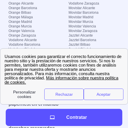
Orange Alicante
Vodafone Zaragoza
Orange Barcelona
Movistar Alicante
Orange Bilbao
Movistar Barcelona
Orange Málaga
Movistar Madrid
Orange Madrid
Movistar Murcia
Orange Murcia
Movistar Valencia
Orange Valencia
Movistar Zaragoza
Orange Zaragoza
Jazztel Alicante
Vodafone Alicante
Jazztel Barcelona
Vodafone Barcelona
Jazztel Bilbao
Vodafone Córdoba
Jazztel Córdoba
Vodafone Málaga
Jazztel Madrid
Vodafone Madrid
Jazztel Málaga
Vodafone Murcia
Jazztel Valencia
Vodafone Valencia
Jazztel Zaragoza
Sobre Zona-internet.com
¿Quiénes somos?
Contacto
El grupo papernest
Aviso legal
Nuestras ofertas de trabajo
papernest en el mundo
España
Italia
Francia
Reino Unido
Contratar
Copyright © Zona-internet.com – Todos los