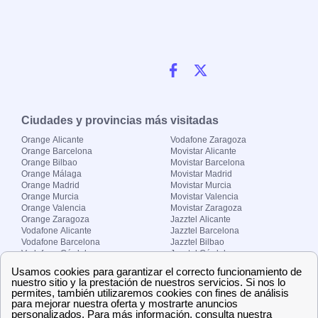
Ciudades y provincias más visitadas
Orange Alicante
Vodafone Zaragoza
Orange Barcelona
Movistar Alicante
Orange Bilbao
Movistar Barcelona
Orange Málaga
Movistar Madrid
Orange Madrid
Movistar Murcia
Orange Murcia
Movistar Valencia
Orange Valencia
Movistar Zaragoza
Orange Zaragoza
Jazztel Alicante
Vodafone Alicante
Jazztel Barcelona
Vodafone Barcelona
Jazztel Bilbao
Vodafone Córdoba
Jazztel Córdoba
Vodafone Málaga
Jazztel Madrid
Vodafone Madrid
Jazztel Málaga
Vodafone Murcia
Jazztel Valencia
Vodafone Valencia
Jazztel Zaragoza
Sobre Zona-internet.com