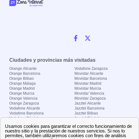
Ciudades y provincias más visitadas
Orange Alicante
Vodafone Zaragoza
Orange Barcelona
Movistar Alicante
Orange Bilbao
Movistar Barcelona
Orange Málaga
Movistar Madrid
Orange Madrid
Movistar Murcia
Orange Murcia
Movistar Valencia
Orange Valencia
Movistar Zaragoza
Orange Zaragoza
Jazztel Alicante
Vodafone Alicante
Jazztel Barcelona
Vodafone Barcelona
Jazztel Bilbao
Vodafone Córdoba
Jazztel Córdoba
Vodafone Málaga
Jazztel Madrid
Vodafone Madrid
Jazztel Málaga
Vodafone Murcia
Jazztel Valencia
Vodafone Valencia
Jazztel Zaragoza