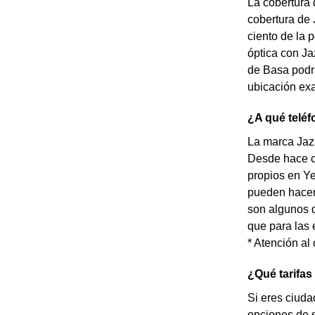
La cobertura 
cobertura de 
ciento de la 
óptica con Ja
de Basa podrá
ubicación exa
¿A qué teléf
La marca Jazz
Desde hace c
propios en Ye
pueden hacer 
son algunos d
que para las 
* Atención al
¿Qué tarifas
Si eres ciuda
opciones de 