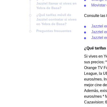
Jazztel llamar si vives en
Movistar
Yebra de Basa?
¿Qué tarifas móvil de
Consulte las t
Jazztel contratar si vives
en Yebra de Basa?
Jazztel 
Preguntas frecuentes
Jazztel 
Jazztel e
¿Qué tarifas
Si vives en Y
sus precios: 
Orange TV Fú
League, la UE
euros/mes. In
mejor cine de
Además, exist
euros/mes * M
Cazavision: 6