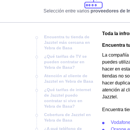
Selección entre varios
proveedores de In
Toda la infr
Encuentra tu tienda de
Jazztel más cercana en
Encuentra tu
Yebra de Basa
La compañía 
¿Qué tarifas de TV se
pueden contratar en
puedes utiliz
Yebra de Basa?
hacer en esta
Atención al cliente de
tiendas no so
Jazztel en Yebra de Basa
hacer duplica
¿Qué tarifas de internet
atención al c
de Jazztel puedo
Jazztel.
contratar si vivo en
Yebra de Basa?
Encuentra ti
Cobertura de Jazztel en
Yebra de Basa
Vodafone
¿A qué teléfono de
Orange e