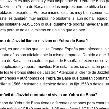
de Jazztel es muy amplia y está disponible en Yebra de Basa pa
Jazztel en Yebra de Basa es de las mejores porque utiliza la r
población española. Por eso mismo, estarás muy bien comunicado.
zztel es también muy amplia; no obstante, si aún no ha llegado la
s instalar el ADSL con lo que igualmente podrás navegar a una
cta porque no es lo mismo en un sitio que en otro.
ono de Jazztel llamar si vives en Yebra de Basa?
tel, es una de las que utiliza Orange España para ofrecer sus ser
uatro años son oficialmente la misma empresa. Debido a que J
bra de Basa ni en cualquier parte de España, ofrecen sus servi
duplicados y reparar móviles. Por esta razón, su atención perso
e los teléfonos útiles de Jazztel: * Atención al cliente de Jazzt
empresas y autónomos de Yebra de Basa que quieran contratar 
 cliente 1566 * Asistencia técnica: desde un fijo 1568 o desde u
 móvil de Jazztel contratar si vives en Yebra de Basa?
dano de Yebra de Basa tienes diferentes opciones para contratar
solo móvil: * 1GB+0 cent./min: 8,95 euros/mes * 4GB+250 minu