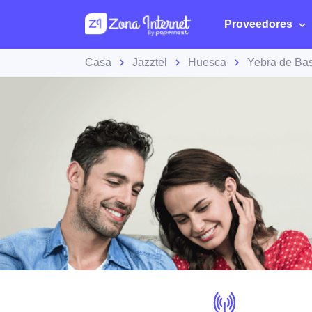
Proveedores
Casa
Jazztel
Huesca
Yebra de Ba