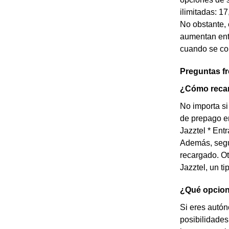
ilimitadas: 1
No obstante, 
aumentan ent
cuando se com
Preguntas f
¿Cómo recar
No importa si
de prepago en
Jazztel * Ent
Además, según
recargado. Ot
Jazztel, un t
¿Qué opcion
Si eres autó
posibilidades