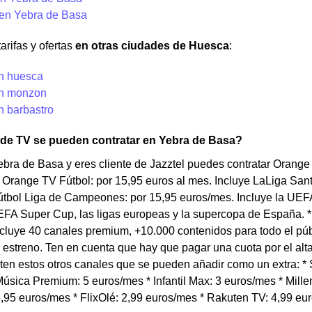
 en Yebra de Basa
arifas y ofertas
en otras ciudades de Huesca
:
en huesca
en monzon
n barbastro
 de TV se pueden contratar en Yebra de Basa?
ebra de Basa y eres cliente de Jazztel puedes contratar Orange
* Orange TV Fútbol: por 15,95 euros al mes. Incluye LaLiga San
tbol Liga de Campeones: por 15,95 euros/mes. Incluye la U
FA Super Cup, las ligas europeas y la supercopa de España. *
cluye 40 canales premium, +10.000 contenidos para todo el púb
 estreno. Ten en cuenta que hay que pagar una cuota por el al
en estos otros canales que se pueden añadir como un extra: * S
úsica Premium: 5 euros/mes * Infantil Max: 3 euros/mes * Millen
,95 euros/mes * FlixOlé: 2,99 euros/mes * Rakuten TV: 4,99 eu