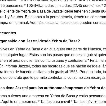
7,95 euros/mes * 10GB+llamadas ilimitadas: 22,45 euros/mes *
el cliente de Yebra de Basa de Jazztel debe tener en cuenta qu
re 1 y 3 euros. En cuanto a la permanencia, tienen un compro
pra un terminal. Además, estas tarifas solo se pueden contrat
recuentes
gar saldo con Jazztel desde Yebra de Basa?
 vives en Yebra de Basa o en cualquier otra parte de Huesca, co
 cualquier lugar. Estos son los pasos que debes seguir si quieres
rar en el área de clientes con tu usuario y contraseña * Finalmen
 informa Jazztel, todas las recargas que se hacen desde el ár
ra forma de hacerlo es llamando gratis al 1565. Por otro lado, 
ipo de contrato que te permite controlar tu consumo con recarga
es tiene Jazztel para los autónomos/empresas de Yebra d
nomo o tienes una empresa en Yebra de Basa y estás pensando 
. Aquí te enumeramos: * Tarifas para móvil * Tarifas móvil+intern