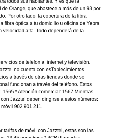
ra todos sus habitantes. Y es que la
ed de Orange, que abastece a más de un 98 por
 Por otro lado, la cobertura de la fibra
 fibra óptica a tu domicilio u oficina de Yebra
 velocidad alta. Todo dependerá de la
vicios de telefonía, internet y televisión.
azztel no cuenta con esTablecimientos
cios a través de otras tiendas donde se
nal funcionan a través del teléfono. Estos
el: 1565 * Atención comercial: 1567 Mientras
con Jazztel deben dirigirse a estos números:
n móvil 902 901 211.
 tarifas de móvil con Jazztel, estas son las
tos: 13,45 euros/mes * 4GB+llamadas