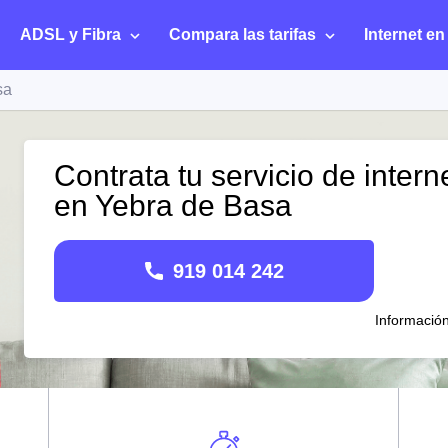
ADSL y Fibra
Compara las tarifas
Internet en
sa
Contrata tu servicio de intern
en Yebra de Basa
919 014 242
Informació