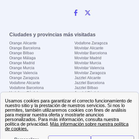
Ciudades y provincias más visitadas
Orange Alicante
Vodafone Zaragoza
Orange Barcelona
Movistar Alicante
Orange Bilbao
Movistar Barcelona
Orange Málaga
Movistar Madrid
Orange Madrid
Movistar Murcia
Orange Murcia
Movistar Valencia
Orange Valencia
Movistar Zaragoza
Orange Zaragoza
Jazztel Alicante
Vodafone Alicante
Jazztel Barcelona
Vodafone Barcelona
Jazztel Bilbao
Vodafone Córdoba
Jazztel Córdoba
Vodafone Málaga
Jazztel Madrid
Vodafone Madrid
Jazztel Málaga
Vodafone Murcia
Jazztel Valencia
Vodafone Valencia
Jazztel Zaragoza
Sobre Zona-internet.com
¿Quiénes somos?
Contacto
El grupo papernest