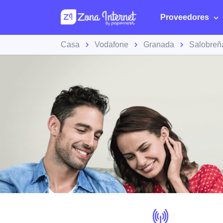
Proveedores
Casa
Vodafone
Granada
Salobreñ