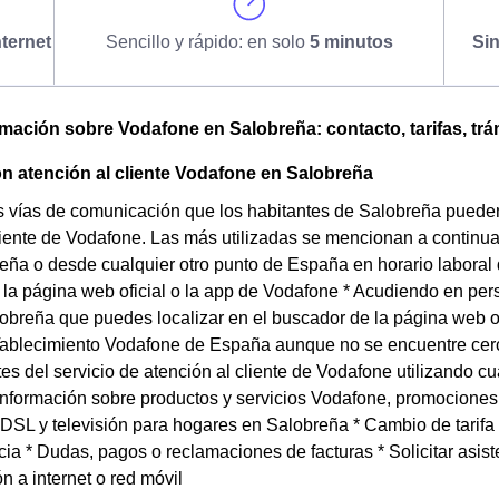
ternet
Sencillo y rápido: en solo
5 minutos
Si
omación sobre Vodafone en Salobreña: contacto, tarifas, trá
n atención al cliente Vodafone en Salobreña
s vías de comunicación que los habitantes de Salobreña pueden u
liente de Vodafone. Las más utilizadas se mencionan a continu
ña o desde cualquier otro punto de España en horario laboral 
 la página web oficial o la app de Vodafone * Acudiendo en per
obreña que puedes localizar en el buscador de la página web o
Tablecimiento Vodafone de España aunque no se encuentre cerca
es del servicio de atención al cliente de Vodafone utilizando 
 Información sobre productos y servicios Vodafone, promociones y
 ADSL y televisión para hogares en Salobreña * Cambio de tarifa
a * Dudas, pagos o reclamaciones de facturas * Solicitar asiste
n a internet o red móvil