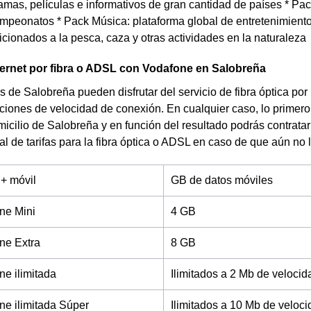
amas, películas e informativos de gran cantidad de países * Pa
mpeonatos * Pack Música: plataforma global de entretenimiento
icionados a la pesca, caza y otras actividades en la naturaleza
ternet por fibra o ADSL con Vodafone en Salobreña
s de Salobreña pueden disfrutar del servicio de fibra óptica por
ciones de velocidad de conexión. En cualquier caso, lo primer
omicilio de Salobreña y en función del resultado podrás contrata
al de tarifas para la fibra óptica o ADSL en caso de que aún no 
 + móvil
GB de datos móviles
ne Mini
4 GB
ne Extra
8 GB
e ilimitada
Ilimitados a 2 Mb de velocid
e ilimitada Súper
Ilimitados a 10 Mb de veloc