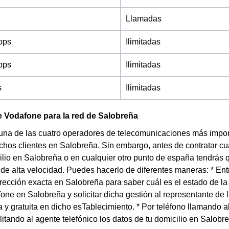
Llamadas
bps
Ilimitadas
bps
Ilimitadas
s
Ilimitadas
 Vodafone para la red de Salobreña
una de las cuatro operadores de telecomunicaciones más impor
chos clientes en Salobreña. Sin embargo, antes de contratar cua
ilio en Salobreña o en cualquier otro punto de españa tendrás q
t de alta velocidad. Puedes hacerlo de diferentes maneras: * En
irección exacta en Salobreña para saber cuál es el estado de la
one en Salobreña y solicitar dicha gestión al representante d
 y gratuita en dicho esTablecimiento. * Por teléfono llamando 
litando al agente telefónico los datos de tu domicilio en Salob