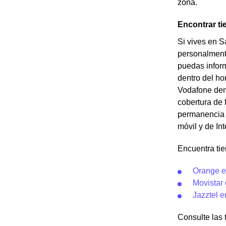
zona.
Encontrar t
Si vives en S
personalment
puedas inform
dentro del ho
Vodafone dent
cobertura de 
permanencia c
móvil y de In
Encuentra ti
Orange e
Movistar
Jazztel 
Consulte las 