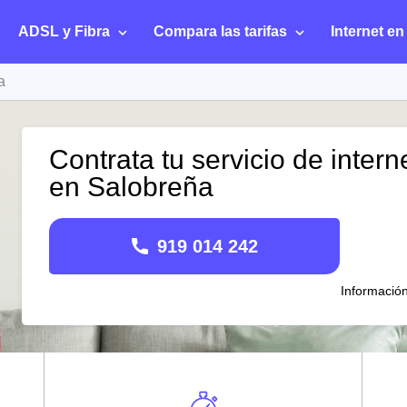
ADSL y Fibra
Compara las tarifas
Internet en
a
Contrata tu servicio de intern
en Salobreña
919 014 242
Informació