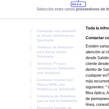
Selección entre varios
proveedores de In
Toda la infr
Contactar con atención
al cliente Vodafone en
Contactar co
Salobreña
Existen varia
Teléfono de Vodafone
para llamar desde
atención al c
Salobreña
desde Salobre
Servicios TV para
cliente desde
contratar en Salobreña
dentro de Sal
con Vodafone
cualquier es
Contratar Internet por
más recurrent
fibra o ADSL con
siguientes: *
Vodafone en Salobreña
fibra óptica,
Cobertura de Vodafone
de permanenci
para la red de Salobreña
línea, conexió
Encontrar tiendas de