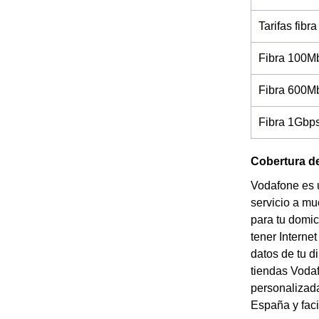
Tarifas fibra
Fibra 100M
Fibra 600M
Fibra 1Gbp
Cobertura de
Vodafone es 
servicio a mu
para tu domic
tener Interne
datos de tu d
tiendas Vodaf
personalizada
España y faci