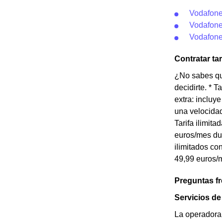
Vodafone
Vodafone
Vodafone
Contratar ta
¿No sabes qué
decidirte. * 
extra: incluy
una velocidad
Tarifa ilimit
euros/mes dur
ilimitados co
49,99 euros/m
Preguntas f
Servicios d
La operadora