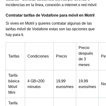
incidencias en la línea, conexión a internet o red móvil
Contratar tarifas de Vodafone para móvil en Motril
Si vives en Motril y quieres contratar algunas de las
tarifas móvil de Vodafone estas son las opciones que
hay para ti.
Precio
después
Tarifas
Condiciones
Precio
Pe
de 3
meses
Tarifa
básica
4 GB+200
19,99
19,99
No
Móvil
minutos
euros/mes
euros/mes
Mini
Tarifa