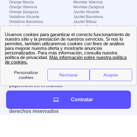
Orange Murcia
Movistar Valencia
Orange Valencia
Movistar Zaragoza
Orange Zaragoza
Jazztel Alicante
Vodafone Alicante
Jazztel Barcelona
Vodafone Barcelona
Jazztel Bilbao
Vodafone Córdoba
Jazztel Córdoba
Vodafone Málaga
Jazztel Madrid
Vodafone Madrid
Jazztel Málaga
Vodafone Murcia
Jazztel Valencia
Vodafone Valencia
Jazztel Zaragoza
Sobre Zona-internet.com
¿Quiénes somos?
Contacto
El grupo papernest
Aviso legal
Nuestras ofertas de trabajo
papernest en el mundo
España
Italia
Francia
Reino Unido
Contratar
Copyright © Zona-internet.com – Todos los
derechos reservados