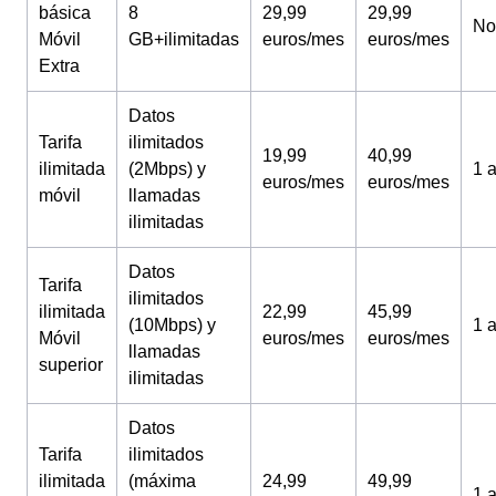
básica
8
29,99
29,99
No
Móvil
GB+ilimitadas
euros/mes
euros/mes
Extra
Datos
Tarifa
ilimitados
19,99
40,99
ilimitada
(2Mbps) y
1 
euros/mes
euros/mes
móvil
llamadas
ilimitadas
Datos
Tarifa
ilimitados
ilimitada
22,99
45,99
(10Mbps) y
1 
Móvil
euros/mes
euros/mes
llamadas
superior
ilimitadas
Datos
Tarifa
ilimitados
ilimitada
(máxima
24,99
49,99
1 