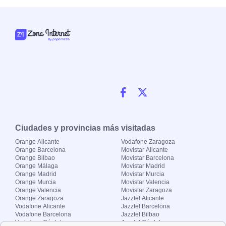
Ciudades y provincias más visitadas
Orange Alicante
Vodafone Zaragoza
Orange Barcelona
Movistar Alicante
Orange Bilbao
Movistar Barcelona
Orange Málaga
Movistar Madrid
Orange Madrid
Movistar Murcia
Orange Murcia
Movistar Valencia
Orange Valencia
Movistar Zaragoza
Orange Zaragoza
Jazztel Alicante
Vodafone Alicante
Jazztel Barcelona
Vodafone Barcelona
Jazztel Bilbao
Vodafone Córdoba
Jazztel Córdoba