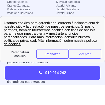
Orange Valencia
Movistar Zaragoza
Orange Zaragoza
Jazztel Alicante
Vodafone Alicante
Jazztel Barcelona
Vodafone Barcelona
Jazztel Bilbao
Vodafone Córdoba
Jazztel Córdoba
Vodafone Málaga
Jazztel Madrid
Vodafone Madrid
Jazztel Málaga
Vodafone Murcia
Jazztel Valencia
Vodafone Valencia
Jazztel Zaragoza
Sobre Zona-internet.com
¿Quiénes somos?
Contacto
El grupo papernest
Aviso legal
Nuestras ofertas de trabajo
papernest en el mundo
España
Italia
Francia
Reino Unido
919 014 242
Copyright © Zona-internet.com – Todos los
derechos reservados