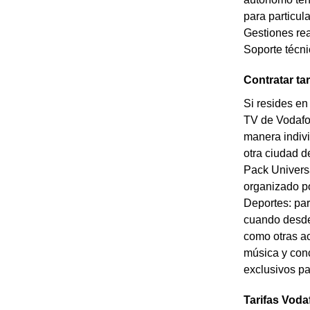
para particul
Gestiones rea
Soporte técn
Contratar ta
Si resides en
TV de Vodafon
manera indivi
otra ciudad d
Pack Universa
organizado po
Deportes: par
cuando desde 
como otras ac
música y conc
exclusivos p
Tarifas Voda