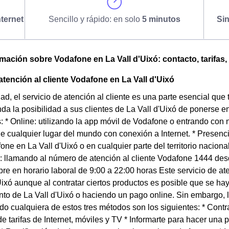
ternet
Sencillo y rápido: en solo
5 minutos
Si
omación sobre Vodafone en La Vall d'Uixó: contacto, tarifas,
tención al cliente Vodafone en La Vall d'Uixó
dad, el servicio de atención al cliente es una parte esencial qu
da la posibilidad a sus clientes de La Vall d'Uixó de ponerse e
: * Online: utilizando la app móvil de Vodafone o entrando con
e cualquier lugar del mundo con conexión a Internet. * Presenc
one en La Vall d'Uixó o en cualquier parte del territorio nacion
o: llamando al número de atención al cliente Vodafone 1444 desd
e en horario laboral de 9:00 a 22:00 horas Este servicio de aten
Uixó aunque al contratar ciertos productos es posible que se ha
to de La Vall d'Uixó o haciendo un pago online. Sin embargo, 
ndo cualquiera de estos tres métodos son los siguientes: * Cont
 tarifas de Internet, móviles y TV * Informarte para hacer una 