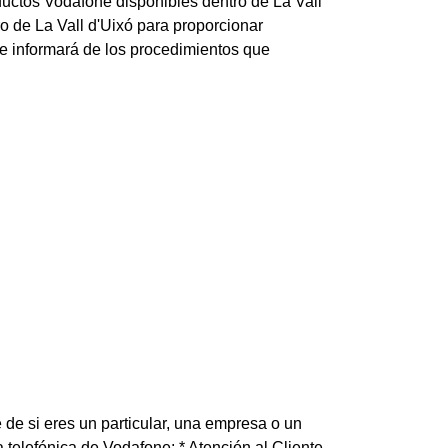
ductos Vodafone disponibles dentro de La Vall
o de La Vall d'Uixó para proporcionar
te informará de los procedimientos que
de si eres un particular, una empresa o un
 telefónica de Vodafone: * Atención al Cliente