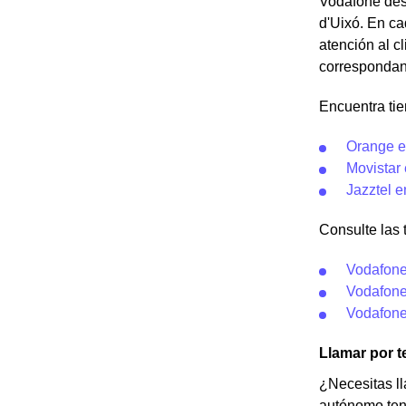
Vodafone desd
d'Uixó. En ca
atención al c
correspondan
Encuentra tie
Orange e
Movistar 
Jazztel e
Consulte las 
Vodafone
Vodafone
Vodafone
Llamar por t
¿Necesitas ll
autónomo tend