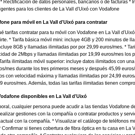
 Rectificación de datos personales, bancarios o de facturas * I
gentes para los clientes de La Vall d'Uixó con Vodafone
fone para móvil en La Vall d'Uixó para contratar
 tarifas contratar para tu móvil con Vodafone en La Vall d'Uixó
rte. * Tarifa básica móvil mini: incluye 4GB y 200 minutos de l
incluye 8GB y llamadas ilimitadas por por 29,99 euros/mes. * Tarif
cidad de 2Mbps y llamadas ilimitadas por 19,99 euros/mes los 
Tarifa ilimitadas móvil superior: incluye datos ilimitados con u
os/mes durante los tres primeros meses y después 45,99 euros/mes
dos con velocidad máxima y llamadas ilimitadas por 24,99 euros
 euros/mes. Además, todas las tarifas ilimitadas tienen comp
odafone disponibles en La Vall d'Uixó
boral, cualquier persona puede acudir a las tiendas Vodafone de 
realizar gestiones con la compañía o contratar productos y serv
ctual con la compañía. * Visualizar el catálogo de teléfonos m
 Confirmar si tienes cobertura de fibra óptica en tu casa en La V