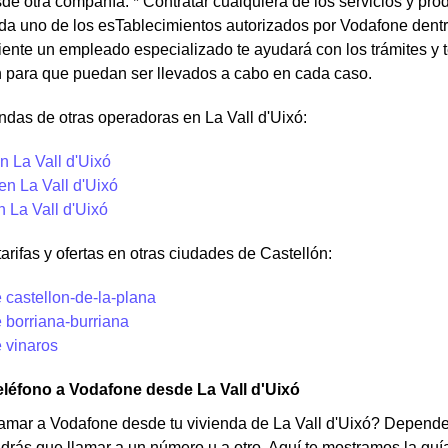
e otra compañía. * Contratar cualquiera de los servicios y pro
da uno de los esTablecimientos autorizados por Vodafone dentr
liente un empleado especializado te ayudará con los trámites y 
 para que puedan ser llevados a cabo en cada caso.
ndas de otras operadoras en La Vall d'Uixó:
n La Vall d'Uixó
en La Vall d'Uixó
n La Vall d'Uixó
tarifas y ofertas en otras ciudades de Castellón:
 castellon-de-la-plana
 borriana-burriana
 vinaros
eléfono a Vodafone desde La Vall d'Uixó
amar a Vodafone desde tu vivienda de La Vall d'Uixó? Depende 
rás que llamar a un número u a otro. Aquí te mostramos la guía