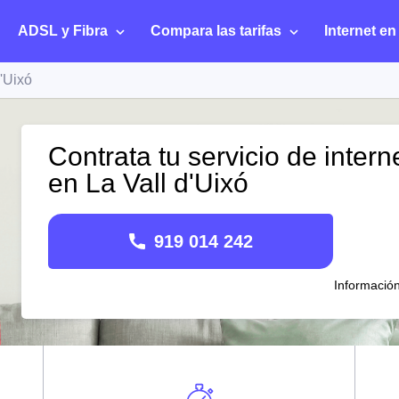
ADSL y Fibra
Compara las tarifas
Internet en
d'Uixó
Contrata tu servicio de intern
en La Vall d'Uixó
919 014 242
Informació