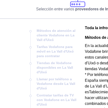
Selección entre varios
proveedores de In
Toda la infr
Métodos de atención al
cliente Vodafone en La
Métodos de a
Vall d'Uixó
En la actuali
Tarifas Vodafone para
móvil en La Vall d'Uixó
Vodafone brin
para contratar
estos canales
Tiendas de Vodafone
d'Uixó o desd
disponibles en La Vall
tiendas Vodaf
d'Uixó
* Por teléfon
Llamar por teléfono a
España siempr
Vodafone desde La Vall
de La Vall d'
d'Uixó
esTablecimien
Contratar tarifas de TV
hacer utiliza
con Vodafone en La Vall
combinados de
d'Uixó