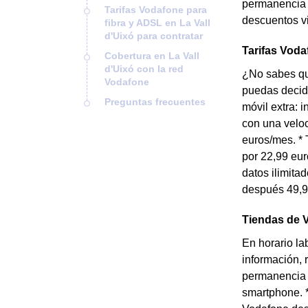
permanencia *
Tarifas Vodafone para
descuentos vi
fibra y ADSL en La Vall
d'Uixó para contratar
Tarifas Voda
Cobertura en La Vall
d'Uixó con la red
¿No sabes qué
Vodafone
puedas decidi
Preguntas frecuentes
móvil extra: 
con una velo
euros/mes. * 
por 22,99 eur
datos ilimita
después 49,99
Tiendas de V
En horario la
información, 
permanencia a
smartphone. *