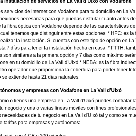
la instalación de servicios en La Vall d'Uixó con Vodafone
los servicios de Internet con Vodafone para tu domicilio en La V
nexiones necesarias para que puedas disfrutar cuanto antes de 
e la fibra óptica con Vodafone depende de las características de 
o cual tenemos que distinguir entre estas opciones: * HFC: es la 
realizar la instalación. Si cuentas con este tipo de opción en 
ta 7 días para tener la instalación hecha en casa. * FTTH: tambi
s son similares a la primera opción y 7 días como máximo serán 
ne en tu domicilio de La Vall d'Uixó * NEBA: es la fibra indirect
tro operador que proporciona la cobertura para poder tener Inter
se extiende hasta 21 días naturales.
autónomos y empresas con Vodafone en La Vall d'Uixó
omo o tienes una empresa en La Vall d'Uixó puedes contratar las 
tu negocio y una o varias líneas móviles con fines profesionale
s necesidades de tu negocio en La Vall d'Uixó tal y como se mu
e tarifas para empresas y autónomos:
il mini: con 4 GB y 200 minutos