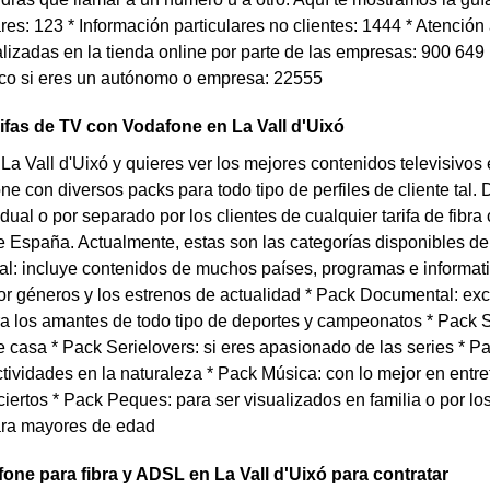
ares: 123 * Información particulares no clientes: 1444 * Atenció
lizadas en la tienda online por parte de las empresas: 900 649 
ico si eres un autónomo o empresa: 22555
rifas de TV con Vodafone en La Vall d'Uixó
 La Vall d'Uixó y quieres ver los mejores contenidos televisivos
e con diversos packs para todo tipo de perfiles de cliente tal
dual o por separado por los clientes de cualquier tarifa de fibr
e España. Actualmente, estas son las categorías disponibles d
l: incluye contenidos de muchos países, programas e informati
r géneros y los estrenos de actualidad * Pack Documental: ex
a los amantes de todo tipo de deportes y campeonatos * Pack Ser
casa * Pack Serielovers: si eres apasionado de las series * Pac
tividades en la naturaleza * Pack Música: con lo mejor en entr
iertos * Pack Peques: para ser visualizados en familia o por l
ara mayores de edad
fone para fibra y ADSL en La Vall d'Uixó para contratar