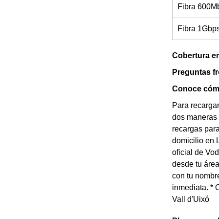
Fibra 600M
Fibra 1Gbp
Cobertura en
Preguntas f
Conoce cómo
Para recargar
dos maneras d
recargas para
domicilio en 
oficial de Vo
desde tu área
con tu nombre
inmediata. * 
Vall d'Uixó