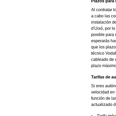
Plazos para 
Al contratar 
a cabo las co
instalación d
d'Uixó, por l
posible para 
esperarás has
que los plazo
técnico Vodafo
cableado de o
plazo máximo 
Tarifas de 
Si eres autón
velocidad en 
función de la
actualizado d
Tarifa móv