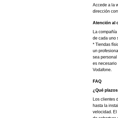
Accede a la w
dirección com
Atención al 
La compañía t
de cada uno s
* Tiendas fís
un profesiona
sea personal 
es necesario 
Vodafone.
FAQ
¿Qué plazos 
Los clientes 
hasta la inst
velocidad. El