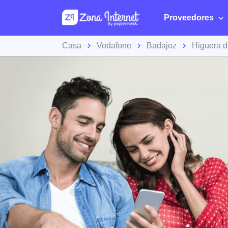
Proveedores
Casa
Vodafone
Badajoz
Higuera d