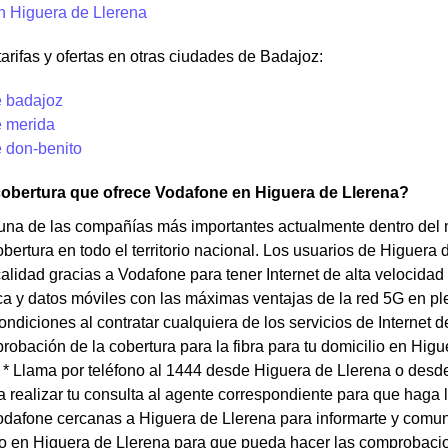
en Higuera de Llerena
tarifas y ofertas en otras ciudades de Badajoz:
 badajoz
 merida
 don-benito
cobertura que ofrece Vodafone en Higuera de Llerena?
una de las compañías más importantes actualmente dentro del
bertura en todo el territorio nacional. Los usuarios de Higuera d
calidad gracias a Vodafone para tener Internet de alta velocida
tica y datos móviles con las máximas ventajas de la red 5G en p
ondiciones al contratar cualquiera de los servicios de Internet d
robación de la cobertura para la fibra para tu domicilio en Hi
 * Llama por teléfono al 1444 desde Higuera de Llerena o desde
 realizar tu consulta al agente correspondiente para que haga
odafone cercanas a Higuera de Llerena para informarte y comun
io en Higuera de Llerena para que pueda hacer las comprobacio