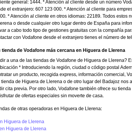
liente general: 1444. * Atención al cliente desde un número Voda
e el extranjero: 607 123 000. * Atención al cliente para empre
0. * Atención al cliente en otros idiomas: 22189. Todos estos 
erena o desde cualquier otro lugar dentro de España para infor
levar a cabo todo tipo de gestiones gratuitas con la compañía pa
tactar con Vodafone desde el extranjero tienes el número de tel
u tienda de Vodafone más cercana en Higuera de Llerena
ir a una de las tiendas de Vodafone de Higuera de Llerena? Es
bicación * Introduciendo la región, ciudad o código postal Adem
ntratar un producto, recogida express, información comercial, V
a tienda de Higuera de Llerena o de otro lugar del Badajoz nos 
ir cita previa. Por otro lado, Vodafone también ofrece su tie
isfrutar de ofertas especiales sin moverte de casa.
ndas de otras operadoras en Higuera de Llerena:
n Higuera de Llerena
 en Higuera de Llerena