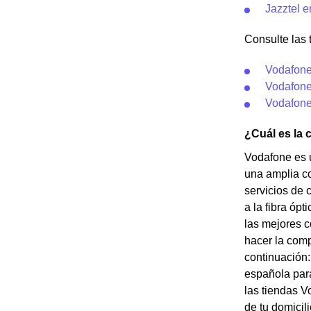
Jazztel 
Consulte las 
Vodafone
Vodafone
Vodafone
¿Cuál es la 
Vodafone es 
una amplia co
servicios de 
a la fibra óp
las mejores c
hacer la comp
continuación:
española para
las tiendas V
de tu domicil