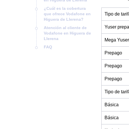
en Higuera de Llerena
¿Cuál es la cobertura
que ofrece Vodafone en
Tipo de tari
Higuera de Llerena?
Yuser prep
Atención al cliente de
Vodafone en Higuera de
Llerena
Mega Yuser
FAQ
Prepago
Prepago
Prepago
Tipo de tari
Básica
Básica