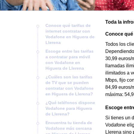
Toda la infr
Conoce qué tarifas de
internet contratar con
Conoce qué t
Vodafone en Higuera de
Llerena
Todos los cli
Escoge entre las tarifas
Dependiendo de
a contratar para móvil
30,99 euros/m
con Vodafone en
llamadas ilim
Higuera de Llerena
ilimitados a 
¿Cuáles son las tarifas
Mbps, fijo co
de TV que se pueden
84,99 euros/m
contratar con Vodafone
en Higuera de Llerena?
máxima: 54,9
¿Qué teléfonos dispone
Escoge entre
Vodafone para Higuera
de Llerena?
Si tienes un 
Encuentra tu tienda de
Vodafone elig
Vodafone más cercana
Llerena sino 