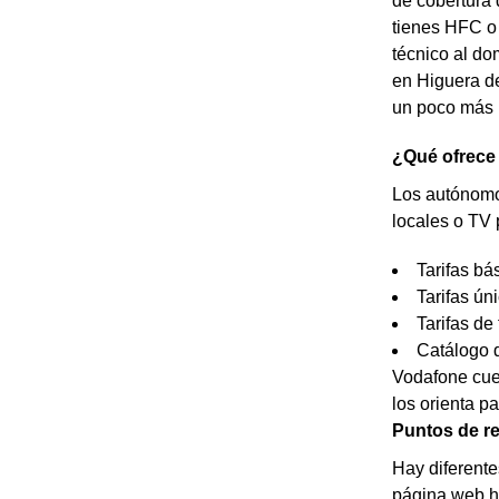
de cobertura 
tienes HFC o 
técnico al dom
en Higuera de
un poco más p
¿Qué ofrece
Los autónomos
locales o TV 
Tarifas bá
Tarifas ún
Tarifas de 
Catálogo d
Vodafone cue
los orienta p
Puntos de re
Hay diferente
página web ht