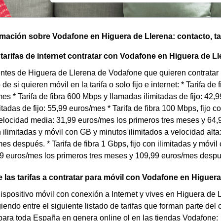
omación sobre Vodafone en Higuera de Llerena: contacto, tar
arifas de internet contratar con Vodafone en Higuera de L
entes de Higuera de Llerena de Vodafone que quieren contratar 
 si quieren móvil en la tarifa o solo fijo e internet: * Tarifa de
es * Tarifa de fibra 600 Mbps y llamadas ilimitadas de fijo: 42,9
itadas de fijo: 55,99 euros/mes * Tarifa de fibra 100 Mbps, fijo 
velocidad media: 31,99 euros/mes los primeros tres meses y 64,9
n ilimitadas y móvil con GB y minutos ilimitados a velocidad alt
es después. * Tarifa de fibra 1 Gbps, fijo con ilimitadas y móvi
9 euros/mes los primeros tres meses y 109,99 euros/mes despu
 las tarifas a contratar para móvil con Vodafone en Higuera
dispositivo móvil con conexión a Internet y vives en Higuera de 
iendo entre el siguiente listado de tarifas que forman parte del
para toda España en genera online ol en las tiendas Vodafone