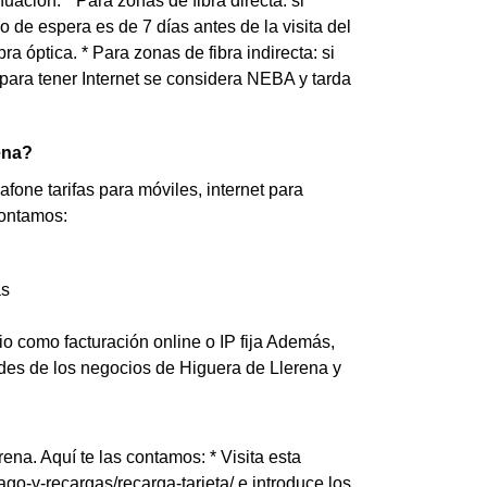
ación: * Para zonas de fibra directa: si
e espera es de 7 días antes de la visita del
ra óptica. * Para zonas de fibra indirecta: si
 para tener Internet se considera NEBA y tarda
ena?
ne tarifas para móviles, internet para
contamos:
as
io como facturación online o IP fija Además,
des de los negocios de Higuera de Llerena y
na. Aquí te las contamos: * Visita esta
go-y-recargas/recarga-tarjeta/ e introduce los