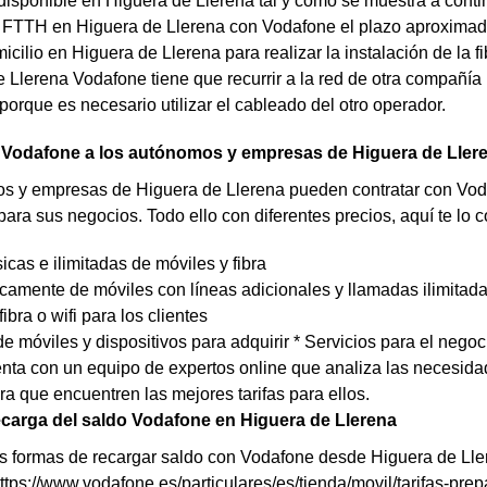
disponible en Higuera de Llerena tal y como se muestra a continu
FTTH en Higuera de Llerena con Vodafone el plazo aproximado d
icilio en Higuera de Llerena para realizar la instalación de la fib
 Llerena Vodafone tiene que recurrir a la red de otra compañía
orque es necesario utilizar el cableado del otro operador.
 Vodafone a los autónomos y empresas de Higuera de Ller
 y empresas de Higuera de Llerena pueden contratar con Vodafo
para sus negocios. Todo ello con diferentes precios, aquí te lo 
sicas e ilimitadas de móviles y fibra
icamente de móviles con líneas adicionales y llamadas ilimitad
fibra o wifi para los clientes
e móviles y dispositivos para adquirir * Servicios para el negoc
nta con un equipo de expertos online que analiza las necesida
ara que encuentren las mejores tarifas para ellos.
carga del saldo Vodafone en Higuera de Llerena
s formas de recargar saldo con Vodafone desde Higuera de Llere
tps://www.vodafone.es/particulares/es/tienda/movil/tarifas-prepa