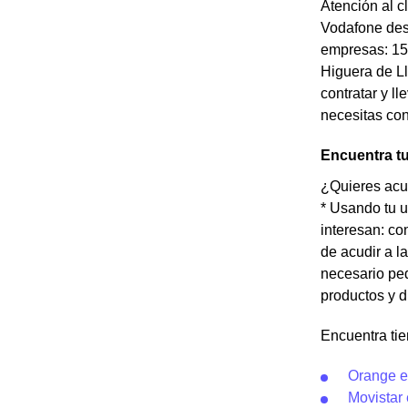
Atención al c
Vodafone desd
empresas: 150
Higuera de Ll
contratar y l
necesitas con
Encuentra t
¿Quieres acud
* Usando tu u
interesan: co
de acudir a l
necesario ped
productos y d
Encuentra tie
Orange e
Movistar