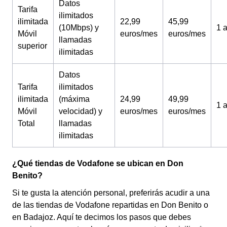
Datos
Tarifa
ilimitados
ilimitada
22,99
45,99
(10Mbps) y
1 
Móvil
euros/mes
euros/mes
llamadas
superior
ilimitadas
Datos
Tarifa
ilimitados
ilimitada
(máxima
24,99
49,99
1 
Móvil
velocidad) y
euros/mes
euros/mes
Total
llamadas
ilimitadas
¿Qué tiendas de Vodafone se ubican en Don
Benito?
Si te gusta la atención personal, preferirás acudir a una
de las tiendas de Vodafone repartidas en Don Benito o
en Badajoz. Aquí te decimos los pasos que debes