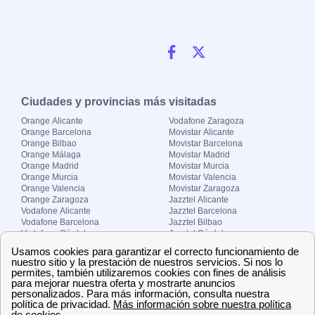
Ciudades y provincias más visitadas
Orange Alicante
Vodafone Zaragoza
Orange Barcelona
Movistar Alicante
Orange Bilbao
Movistar Barcelona
Orange Málaga
Movistar Madrid
Orange Madrid
Movistar Murcia
Orange Murcia
Movistar Valencia
Orange Valencia
Movistar Zaragoza
Orange Zaragoza
Jazztel Alicante
Vodafone Alicante
Jazztel Barcelona
Vodafone Barcelona
Jazztel Bilbao
Vodafone Córdoba
Jazztel Córdoba
Vodafone Málaga
Jazztel Madrid
Vodafone Madrid
Jazztel Málaga
Vodafone Murcia
Jazztel Valencia
Vodafone Valencia
Jazztel Zaragoza
Sobre Zona-internet.com
¿Quiénes somos?
Contacto