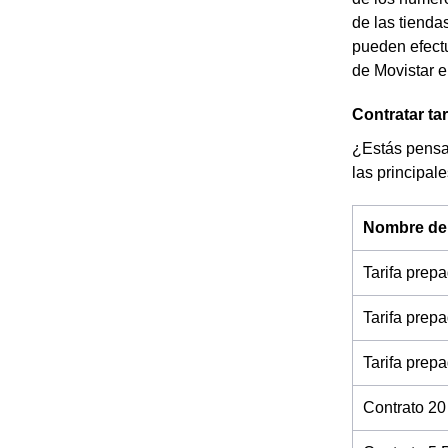
de las tienda
pueden efectu
de Movistar e
Contratar ta
¿Estás pensan
las principal
Nombre de l
Tarifa prep
Tarifa prep
Tarifa prep
Contrato 20