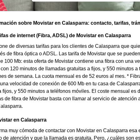
omación sobre Movistar en Calasparra: contacto, tarifas, trá
rifas de internet (Fibra, ADSL) de Movistar en Calasparra
one de diversas tarifas para los clientes de Calasparra que quie
avés de fibra óptica o ADSL. Las tarifa de Movistar que se pueden
de 100 Mb: esta oferta de Movistar contiene una fibra con una 
ja con 120 minutos de llamadas gratuitas a fijos, y 550 minutos a
ines de semana. La cuota mensual es de 52 euros al mes. * Fibra
 una velocidad de conexión de 600 Mb en tu casa de Calasparra 
 fijos, y 550 minutos a teléfonos móviles. El coste mensual es 
as de fibra de Movistar basta con llamar al servicio de atención 
alasparra.
istar en Calasparra
rma muy cómoda de contactar con Movistar en Calasparra esa es 
o de atención y que la llamada es gratuita. Pero, ¿cuáles son es