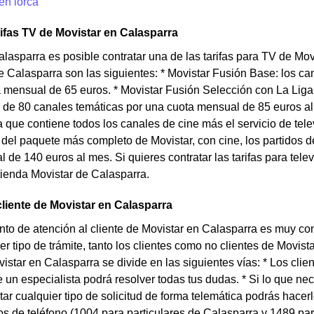
en lorca
rifas TV de Movistar en Calasparra
alasparra es posible contratar una de las tarifas para TV de Movi
de Calasparra son las siguientes: * Movistar Fusión Base: los 
 mensual de 65 euros. * Movistar Fusión Selección con La Liga: 
de 80 canales temáticas por una cuota mensual de 85 euros al
a que contiene todos los canales de cine más el servicio de telev
ta del paquete más completo de Movistar, con cine, los partidos d
 de 140 euros al mes. Si quieres contratar las tarifas para telev
 tienda Movistar de Calasparra.
cliente de Movistar en Calasparra
to de atención al cliente de Movistar en Calasparra es muy com
er tipo de trámite, tanto los clientes como no clientes de Movist
vistar en Calasparra se divide en las siguientes vías: * Los cli
e un especialista podrá resolver todas tus dudas. * Si lo que nec
tar cualquier tipo de solicitud de forma telemática podrás hacer
s de teléfono (1004 para particulares de Calasparra y 1489 pa