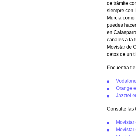
de trámite co
siempre con l
Murcia como s
puedes hacer 
en Calasparra
canales a la 
Movistar de C
datos de un ti
Encuentra tie
Vodafone
Orange e
Jazztel 
Consulte las t
Movistar
Movistar