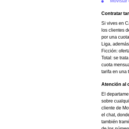
Movistar 
Contratar ta
Si vives en C
los clientes 
por una cuota
Liga, además 
Ficción: ofert
Total: se tra
cuota mensual
tarifa en una
Atención al 
El departamen
sobre cualqui
cliente de Mo
el chat, dond
también trami
de los número