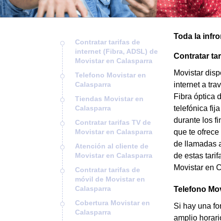
Toda la infr
Contratar tarifas de
internet (Fibra, ADSL) de
Contratar ta
Movistar en Calasparra
Movistar disp
Telefono Movistar en
Calasparra
internet a tr
Fibra óptica 
Tiendas Movistar en
Calasparra
telefónica fi
durante los f
Contratar tarifas TV de
Movistar en Calasparra
que te ofrece
de llamadas a
Atención al cliente de
Movistar en Calasparra
de estas tarif
Movistar en C
Contratar tarifas de
móvil de Movistar en
Calasparra
Telefono Mov
Cobertura Movistar en
Si hay una fo
Calasparra
amplio horari