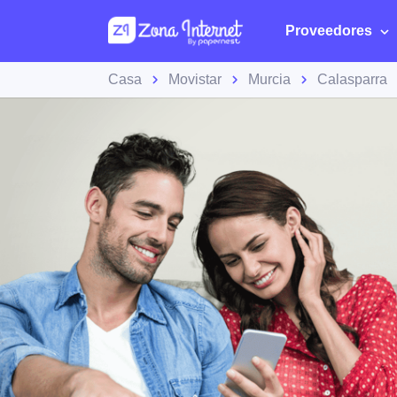
Proveedores
Casa
Movistar
Murcia
Calasparra