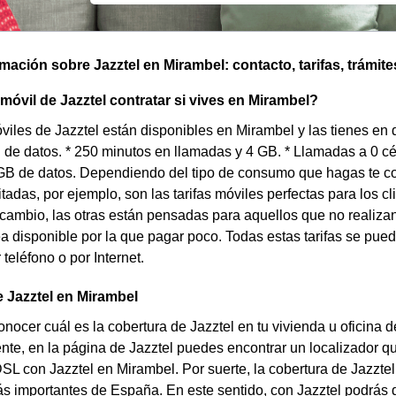
omación sobre Jazztel en Mirambel: contacto, tarifas, trámite
 móvil de Jazztel contratar si vives en Mirambel?
óviles de Jazztel están disponibles en Mirambel y las tienes en 
 de datos. * 250 minutos en llamadas y 4 GB. * Llamadas a 0 c
GB de datos. Dependiendo del tipo de consumo que hagas te co
itadas, por ejemplo, son las tarifas móviles perfectas para los
cambio, las otras están pensadas para aquellos que no realiza
ea disponible por la que pagar poco. Todas estas tarifas se pued
teléfono o por Internet.
 Jazztel en Mirambel
nocer cuál es la cobertura de Jazztel en tu vivienda u oficina
te, en la página de Jazztel puedes encontrar un localizador que 
DSL con Jazztel en Mirambel. Por suerte, la cobertura de Jazzt
s importantes de España. En este sentido, con Jazztel podrás d