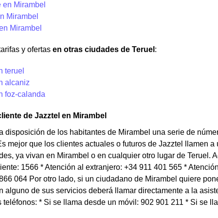
 en Mirambel
n Mirambel
 en Mirambel
arifas y ofertas
en otras ciudades de Teruel
:
n teruel
n alcaniz
n foz-calanda
cliente de Jazztel en Mirambel
a disposición de los habitantes de Mirambel una serie de núme
Es mejor que los clientes actuales o futuros de Jazztel llamen 
es, ya vivan en Mirambel o en cualquier otro lugar de Teruel. 
liente: 1566 * Atención al extranjero: +34 911 401 565 * Atenció
 866 064 Por otro lado, si un ciudadano de Mirambel quiere pon
n alguno de sus servicios deberá llamar directamente a la asiste
 teléfonos: * Si se llama desde un móvil: 902 901 211 * Si se ll