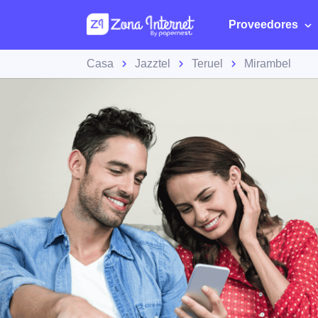
Proveedores
Casa
Jazztel
Teruel
Mirambel