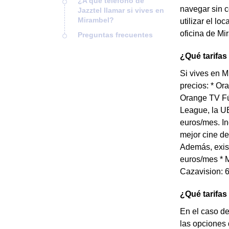
¿A qué teléfono de
navegar sin c
Jazztel llamar si vives en
Mirambel?
utilizar el lo
oficina de Mi
Preguntas frecuentes
¿Qué tarifas
Si vives en M
precios: * Or
Orange TV Fú
League, la UE
euros/mes. In
mejor cine de
Además, exist
euros/mes * M
Cazavision: 6
¿Qué tarifas
En el caso de
las opciones