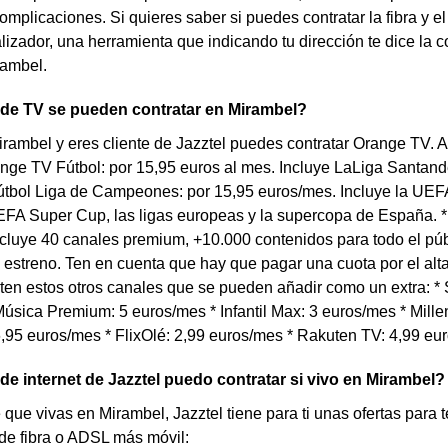
omplicaciones. Si quieres saber si puedes contratar la fibra y
calizador, una herramienta que indicando tu dirección te dice la 
rambel.
 de TV se pueden contratar en Mirambel?
irambel y eres cliente de Jazztel puedes contratar Orange TV. 
ange TV Fútbol: por 15,95 euros al mes. Incluye LaLiga Santand
tbol Liga de Campeones: por 15,95 euros/mes. Incluye la U
FA Super Cup, las ligas europeas y la supercopa de España. *
cluye 40 canales premium, +10.000 contenidos para todo el púb
 estreno. Ten en cuenta que hay que pagar una cuota por el al
en estos otros canales que se pueden añadir como un extra: * S
úsica Premium: 5 euros/mes * Infantil Max: 3 euros/mes * Millen
,95 euros/mes * FlixOlé: 2,99 euros/mes * Rakuten TV: 4,99 eu
 de internet de Jazztel puedo contratar si vivo en Mirambel?
 que vivas en Mirambel, Jazztel tiene para ti unas ofertas para 
 de fibra o ADSL más móvil: