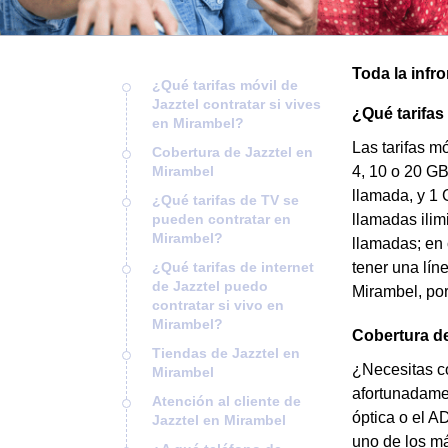
Toda la infr
¿Qué tarifas móvil de
Jazztel contratar si vives
¿Qué tarifas
en Mirambel?
Las tarifas m
Cobertura de Jazztel en
Mirambel
4, 10 o 20 GB
llamada, y 1 
¿Qué tarifas de TV se
pueden contratar en
llamadas ilim
Mirambel?
llamadas; en 
¿Qué tarifas de internet
tener una lín
de Jazztel puedo
Mirambel, por 
contratar si vivo en
Mirambel?
Cobertura de
Tiendas de Jazztel en
¿Necesitas co
Mirambel
afortunadamen
Atención al cliente de
óptica o el A
Jazztel en Mirambel
uno de los má