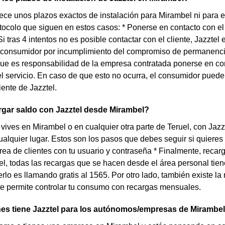
rece unos plazos exactos de instalación para Mirambel ni para 
otocolo que siguen en estos casos: * Ponerse en contacto con el
 Si tras 4 intentos no es posible contactar con el cliente, Jazzt
 consumidor por incumplimiento del compromiso de permanencia.
que es responsabilidad de la empresa contratada ponerse en con
el servicio. En caso de que esto no ocurra, el consumidor puede
iente de Jazztel.
gar saldo con Jazztel desde Mirambel?
 vives en Mirambel o en cualquier otra parte de Teruel, con Jazzt
alquier lugar. Estos son los pasos que debes seguir si quieres ha
área de clientes con tu usuario y contraseña * Finalmente, reca
el, todas las recargas que se hacen desde el área personal tie
rlo es llamando gratis al 1565. Por otro lado, también existe la
te permite controlar tu consumo con recargas mensuales.
es tiene Jazztel para los autónomos/empresas de Mirambe