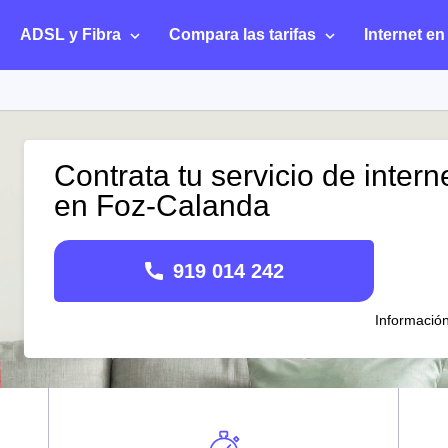
ADSL y Fibra
Compara las tarifas
Internet en
Contrata tu servicio de intern
en Foz-Calanda
919 014 242
Informació