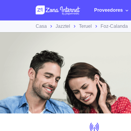
Proveedores
Casa
Jazztel
Teruel
Foz-Calanda