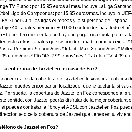
ange TV Fútbol: por 15,95 euros al mes. Incluye LaLiga Santand
tbol Liga de Campeones: por 15,95 euros/mes. Incluye la U
FA Super Cup, las ligas europeas y la supercopa de España. *
cluye 40 canales premium, +10.000 contenidos para todo el púb
 estreno. Ten en cuenta que hay que pagar una cuota por el al
en estos otros canales que se pueden añadir como un extra: * S
úsica Premium: 5 euros/mes * Infantil Max: 3 euros/mes * Millen
,95 euros/mes * FlixOlé: 2,99 euros/mes * Rakuten TV: 4,99 eu
la cobertura de Jazztel en mi casa de Foz?
nocer cuál es la cobertura de Jazztel en tu vivienda u oficina
Jazztel puedes encontrar un localizador que te adelanta si vas a
z. Por suerte, la cobertura de Jazztel en Foz corresponde al g
te sentido, con Jazztel podrás disfrutar de la mejor cobertura 
 si puedes contratar la fibra y el ADSL con Jazztel en Foz puede
dirección te dice la cobertura de Jazztel que tienes en tu viviend
teléfono de Jazztel en Foz?