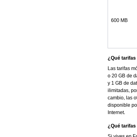
600 MB
¿Qué tarifas
Las tarifas m
o 20 GB de da
y 1 GB de da
ilimitadas, p
cambio, las o
disponible po
Internet.
¿Qué tarifas
Si vives en F