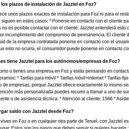
los plazos de instalación de Jazztel en Foz?
rece unos plazos exactos de instalación para Foz ni para el res
 siguen en estos casos: * Ponerse en contacto con el cliente pa
os no es posible contactar con el cliente, Jazztel entenderá esto
r incumplimiento del compromiso de permanencia. El cliente de
ad de la empresa contratada ponerse en contacto con el usuario 
e esto no ocurra, el consumidor puede ponerse en contacto con e
es tiene Jazztel para los autónomos/empresas de Foz?
omo o tienes una empresa en Foz y estás pensando en contacta
ramos: * Tarifas para móvil * Tarifas móvil+internet * Tarifas f
o de empresas, porque Jazztel ofrece exactamente lo mismo se
ención más personalizada puedes recurrir a llamar a uno de su
iente o de asistencia técnica: * Atención al cliente: 1566 * Asist
gar saldo con Jazztel desde Foz?
 vives en Foz o en cualquier otra parte de Teruel, con Jazztel e
ugar. Estos son los pasos que debes seguir si quieres hacerlo: * 