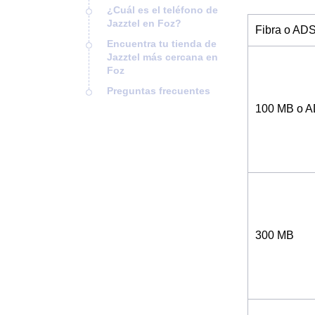
¿Cuál es el teléfono de
Jazztel en Foz?
Fibra o AD
Encuentra tu tienda de
Jazztel más cercana en
Foz
Preguntas frecuentes
100 MB o 
300 MB