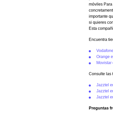
móviles Para 
concretamente
importante qu
si quieres co
Esta compañía
Encuentra tie
Vodafone
Orange e
Movistar
Consulte las t
Jazztel e
Jazztel e
Jazztel e
Preguntas f