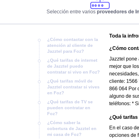
Selección entre varios
proveedores de In
Toda la infr
¿Cómo contactar con la
atención al cliente de
¿Cómo contac
Jazztel para Foz?
Jazztel pone 
¿Qué tarifas de internet
de Jazztel puedo
mejor que los
contratar si vivo en Foz?
necesidades, 
¿Qué tarifas móvil de
cliente: 1566
Jazztel contratar si vives
866 064 Por o
en Foz?
alguno de sus
¿Qué tarifas de TV se
teléfonos: * 
pueden contratar en
Foz?
¿Qué tarifas
¿Cómo saber la
En el caso de
cobertura de Jazztel en
mi casa de Foz?
opciones de 