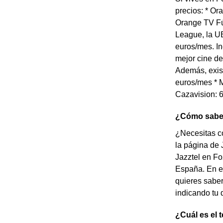
precios: * Or
Orange TV Fú
League, la UE
euros/mes. In
mejor cine de
Además, exist
euros/mes * M
Cazavision: 6
¿Cómo saber 
¿Necesitas co
la página de 
Jazztel en Fo
España. En es
quieres saber
indicando tu 
¿Cuál es el 