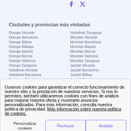
Ciudades y provincias más visitadas
Orange Alicante
Vodafone Zaragoza
Orange Barcelona
Movistar Alicante
Orange Bilbao
Movistar Barcelona
Orange Málaga
Movistar Madrid
Orange Madrid
Movistar Murcia
Orange Murcia
Movistar Valencia
Orange Valencia
Movistar Zaragoza
Orange Zaragoza
Jazztel Alicante
Vodafone Alicante
Jazztel Barcelona
Vodafone Barcelona
Jazztel Bilbao
Vodafone Córdoba
Jazztel Córdoba
Vodafone Málaga
Jazztel Madrid
Vodafone Madrid
Jazztel Málaga
Vodafone Murcia
Jazztel Valencia
Vodafone Valencia
Jazztel Zaragoza
Sobre Zona-internet.com
¿Quiénes somos?
Contacto
El grupo papernest
Aviso legal
Nuestras ofertas de trabajo