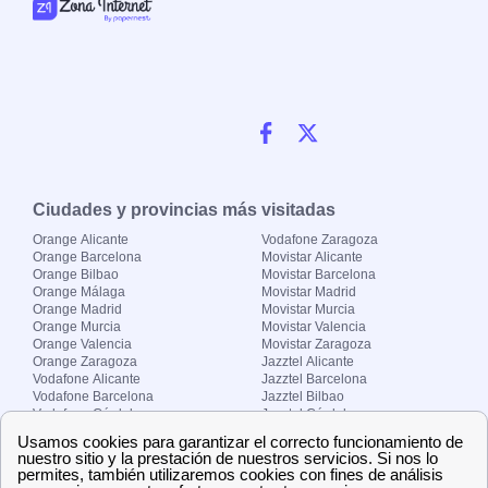
Ciudades y provincias más visitadas
Orange Alicante
Vodafone Zaragoza
Orange Barcelona
Movistar Alicante
Orange Bilbao
Movistar Barcelona
Orange Málaga
Movistar Madrid
Orange Madrid
Movistar Murcia
Orange Murcia
Movistar Valencia
Orange Valencia
Movistar Zaragoza
Orange Zaragoza
Jazztel Alicante
Vodafone Alicante
Jazztel Barcelona
Vodafone Barcelona
Jazztel Bilbao
Vodafone Córdoba
Jazztel Córdoba
Vodafone Málaga
Jazztel Madrid
Vodafone Madrid
Jazztel Málaga
Vodafone Murcia
Jazztel Valencia
Vodafone Valencia
Jazztel Zaragoza