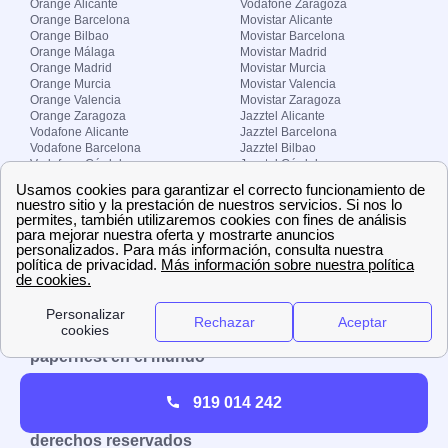
Orange Alicante
Vodafone Zaragoza
Orange Barcelona
Movistar Alicante
Orange Bilbao
Movistar Barcelona
Orange Málaga
Movistar Madrid
Orange Madrid
Movistar Murcia
Orange Murcia
Movistar Valencia
Orange Valencia
Movistar Zaragoza
Orange Zaragoza
Jazztel Alicante
Vodafone Alicante
Jazztel Barcelona
Vodafone Barcelona
Jazztel Bilbao
Vodafone Córdoba
Jazztel Córdoba
Vodafone Málaga
Jazztel Madrid
Vodafone Madrid
Jazztel Málaga
Vodafone Murcia
Jazztel Valencia
Vodafone Valencia
Jazztel Zaragoza
Sobre Zona-internet.com
¿Quiénes somos?
Contacto
El grupo papernest
Aviso legal
Nuestras ofertas de trabajo
papernest en el mundo
España
Italia
Francia
Reino Unido
919 014 242
Copyright © Zona-internet.com – Todos los
derechos reservados