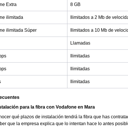
ne Extra
8 GB
e ilimitada
Ilimitados a 2 Mb de velocid
e ilimitada Súper
Ilimitados a 10 Mb de veloc
Llamadas
bps
Ilimitadas
bps
Ilimitadas
s
Ilimitadas
recuentes
stalación para la fibra con Vodafone en Mara
nocer qué plazos de instalación tendrá la fibra que has contrat
ber que la empresa explica que lo intentan hace lo antes posib