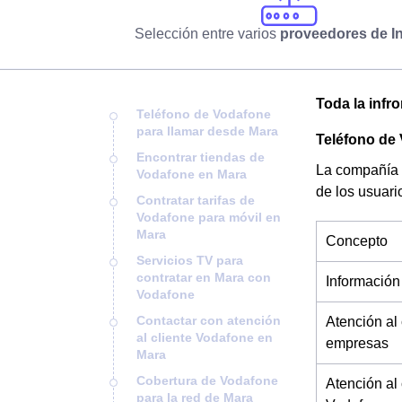
Selección entre varios
proveedores de In
Toda la infr
Teléfono de Vodafone
para llamar desde Mara
Teléfono de
Encontrar tiendas de
La compañía 
Vodafone en Mara
de los usuari
Contratar tarifas de
Vodafone para móvil en
Mara
Concepto
Servicios TV para
contratar en Mara con
Información
Vodafone
Contactar con atención
Atención al
al cliente Vodafone en
empresas
Mara
Cobertura de Vodafone
Atención al
para la red de Mara