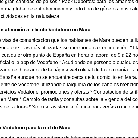
de gran cantidad de países * Pack Deportes: para los amantes 
forma global de entretenimiento y todo tipo de géneros musical
actividades en la naturaleza
n atención al cliente Vodafone en Mara
s vías de comunicación que los habitantes de Mara pueden utiliz
 Vodafone. Las más utilizadas se mencionan a continuación: * 
cualquier otro punto de España en horario laboral de 9 a 22 hor
icial o la app de Vodafone * Acudiendo en persona a cualquier
zar en el buscador de la página web oficial de la compañía. Ta
spaña aunque no se encuentre cerca de tu domicilio en Mara. L
liente de Vodafone utilizando cualquiera de los canales mencio
ervicios Vodafone, promociones y ofertas * Contratación de tarif
 en Mara * Cambio de tarifa y consultas sobre la vigencia del
 de facturas * Solicitar asistencia técnica por averías o incidenc
 Vodafone para la red de Mara