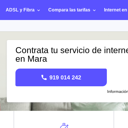
ADSL y Fibra
Compara las tarifas
Internet en
Contrata tu servicio de intern
en Mara
919 014 242
Informació