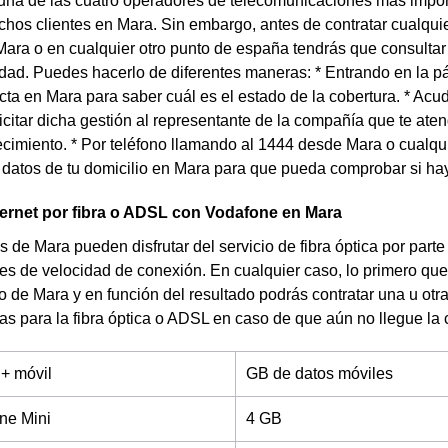
una de las cuatro operadores de telecomunicaciones más impor
chos clientes en Mara. Sin embargo, antes de contratar cualquier
Mara o en cualquier otro punto de españa tendrás que consultar l
idad. Puedes hacerlo de diferentes maneras: * Entrando en la p
cta en Mara para saber cuál es el estado de la cobertura. * Ac
icitar dicha gestión al representante de la compañía que te ate
cimiento. * Por teléfono llamando al 1444 desde Mara o cualqui
s datos de tu domicilio en Mara para que pueda comprobar si hay
ternet por fibra o ADSL con Vodafone en Mara
s de Mara pueden disfrutar del servicio de fibra óptica por part
es de velocidad de conexión. En cualquier caso, lo primero que
io de Mara y en función del resultado podrás contratar una u ot
ifas para la fibra óptica o ADSL en caso de que aún no llegue la 
 + móvil
GB de datos móviles
ne Mini
4 GB