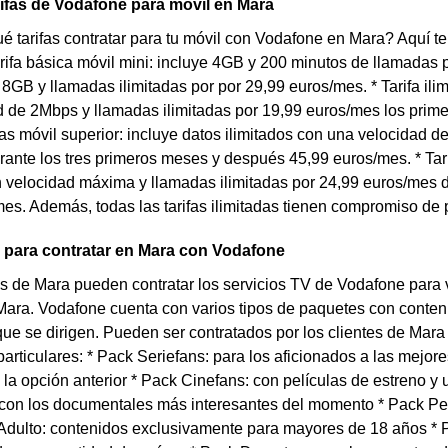
rifas de Vodafone para móvil en Mara
 tarifas contratar para tu móvil con Vodafone en Mara? Aquí t
Tarifa básica móvil mini: incluye 4GB y 200 minutos de llamadas 
e 8GB y llamadas ilimitadas por por 29,99 euros/mes. * Tarifa ili
 de 2Mbps y llamadas ilimitadas por 19,99 euros/mes los prim
adas móvil superior: incluye datos ilimitados con una velocidad 
ante los tres primeros meses y después 45,99 euros/mes. * Tarifa
n velocidad máxima y llamadas ilimitadas por 24,99 euros/mes 
es. Además, todas las tarifas ilimitadas tienen compromiso de
 para contratar en Mara con Vodafone
s de Mara pueden contratar los servicios TV de Vodafone para v
Mara. Vodafone cuenta con varios tipos de paquetes con conteni
 que se dirigen. Pueden ser contratados por los clientes de Mar
particulares: * Pack Seriefans: para los aficionados a las mejor
la opción anterior * Pack Cinefans: con películas de estreno y
con los documentales más interesantes del momento * Pack Peq
 Adulto: contenidos exclusivamente para mayores de 18 años * P