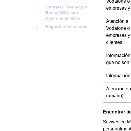
Vodafone o 
Contratar Internet por
empresas y
fibra o ADSL con
Vodafone en Mara
Atención al
Preguntas frecuentes
Vodafone o 
empresas y
clientes
Información
que no son 
Información
Atención en
rumano)
Encontrar t
Si vives en M
personalment