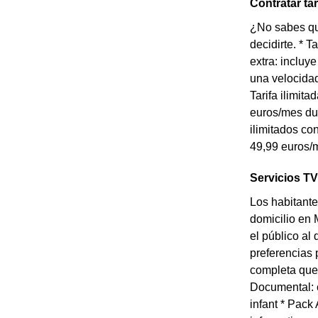
Contratar ta
¿No sabes qué
decidirte. * 
extra: incluy
una velocidad
Tarifa ilimit
euros/mes dur
ilimitados co
49,99 euros/m
Servicios TV
Los habitante
domicilio en 
el público al
preferencias 
completa que 
Documental: 
infant * Pack