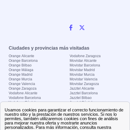
Ciudades y provincias más visitadas
Orange Alicante
Vodafone Zaragoza
Orange Barcelona
Movistar Alicante
Orange Bilbao
Movistar Barcelona
Orange Málaga
Movistar Madrid
Orange Madrid
Movistar Murcia
Orange Murcia
Movistar Valencia
Orange Valencia
Movistar Zaragoza
Orange Zaragoza
Jazztel Alicante
Vodafone Alicante
Jazztel Barcelona
Vodafone Barcelona
Jazztel Bilbao
Vodafone Córdoba
Jazztel Córdoba
Vodafone Málaga
Jazztel Madrid
Vodafone Madrid
Jazztel Málaga
Vodafone Murcia
Jazztel Valencia
Vodafone Valencia
Jazztel Zaragoza
Sobre Zona-internet.com