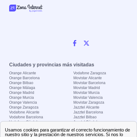
Ciudades y provincias más visitadas
Orange Alicante
Vodafone Zaragoza
Orange Barcelona
Movistar Alicante
Orange Bilbao
Movistar Barcelona
Orange Málaga
Movistar Madrid
Orange Madrid
Movistar Murcia
Orange Murcia
Movistar Valencia
Orange Valencia
Movistar Zaragoza
Orange Zaragoza
Jazztel Alicante
Vodafone Alicante
Jazztel Barcelona
Vodafone Barcelona
Jazztel Bilbao
Vodafone Córdoba
Jazztel Córdoba
Vodafone Málaga
Jazztel Madrid
Vodafone Madrid
Jazztel Málaga
Vodafone Murcia
Jazztel Valencia