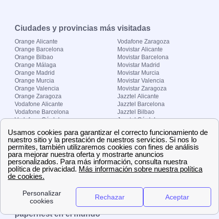
Ciudades y provincias más visitadas
Orange Alicante
Vodafone Zaragoza
Orange Barcelona
Movistar Alicante
Orange Bilbao
Movistar Barcelona
Orange Málaga
Movistar Madrid
Orange Madrid
Movistar Murcia
Orange Murcia
Movistar Valencia
Orange Valencia
Movistar Zaragoza
Orange Zaragoza
Jazztel Alicante
Vodafone Alicante
Jazztel Barcelona
Vodafone Barcelona
Jazztel Bilbao
Vodafone Córdoba
Jazztel Córdoba
Vodafone Málaga
Jazztel Madrid
Vodafone Madrid
Jazztel Málaga
Vodafone Murcia
Jazztel Valencia
Vodafone Valencia
Jazztel Zaragoza
Sobre Zona-internet.com
¿Quiénes somos?
Contacto
El grupo papernest
Aviso legal
Nuestras ofertas de trabajo
papernest en el mundo