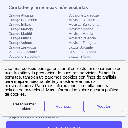
Ciudades y provincias más visitadas
Orange Alicante
Vodafone Zaragoza
Orange Barcelona
Movistar Alicante
Orange Bilbao
Movistar Barcelona
Orange Málaga
Movistar Madrid
Orange Madrid
Movistar Murcia
Orange Murcia
Movistar Valencia
Orange Valencia
Movistar Zaragoza
Orange Zaragoza
Jazztel Alicante
Vodafone Alicante
Jazztel Barcelona
Vodafone Barcelona
Jazztel Bilbao
Vodafone Córdoba
Jazztel Córdoba
Vodafone Málaga
Jazztel Madrid
Vodafone Madrid
Jazztel Málaga
Vodafone Murcia
Jazztel Valencia
Vodafone Valencia
Jazztel Zaragoza
Sobre Zona-internet.com
¿Quiénes somos?
Contacto
El grupo papernest
Aviso legal
Nuestras ofertas de trabajo
papernest en el mundo
España
Italia