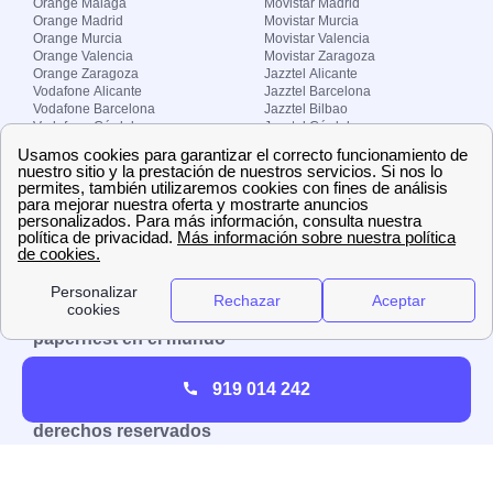
Orange Málaga
Movistar Madrid
Orange Madrid
Movistar Murcia
Orange Murcia
Movistar Valencia
Orange Valencia
Movistar Zaragoza
Orange Zaragoza
Jazztel Alicante
Vodafone Alicante
Jazztel Barcelona
Vodafone Barcelona
Jazztel Bilbao
Vodafone Córdoba
Jazztel Córdoba
Vodafone Málaga
Jazztel Madrid
Vodafone Madrid
Jazztel Málaga
Vodafone Murcia
Jazztel Valencia
Vodafone Valencia
Jazztel Zaragoza
Sobre Zona-internet.com
¿Quiénes somos?
Contacto
El grupo papernest
Aviso legal
Nuestras ofertas de trabajo
papernest en el mundo
España
Italia
Francia
Reino Unido
919 014 242
Copyright © Zona-internet.com – Todos los
derechos reservados