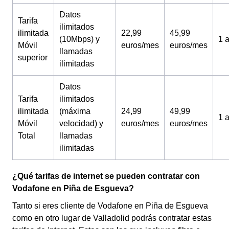
Datos
Tarifa
ilimitados
ilimitada
22,99
45,99
(10Mbps) y
1 
Móvil
euros/mes
euros/mes
llamadas
superior
ilimitadas
Datos
Tarifa
ilimitados
ilimitada
(máxima
24,99
49,99
1 
Móvil
velocidad) y
euros/mes
euros/mes
Total
llamadas
ilimitadas
¿Qué tarifas de internet se pueden contratar con
Vodafone en Piña de Esgueva?
Tanto si eres cliente de Vodafone en Piña de Esgueva
como en otro lugar de Valladolid podrás contratar estas