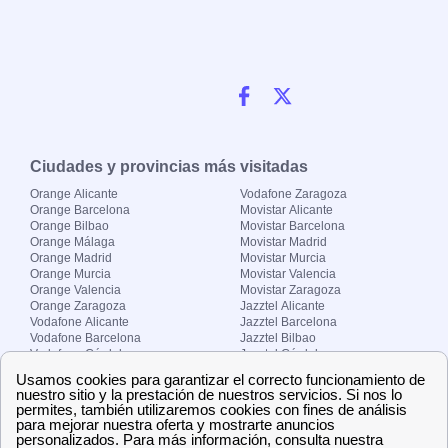
Ciudades y provincias más visitadas
Orange Alicante
Vodafone Zaragoza
Orange Barcelona
Movistar Alicante
Orange Bilbao
Movistar Barcelona
Orange Málaga
Movistar Madrid
Orange Madrid
Movistar Murcia
Orange Murcia
Movistar Valencia
Orange Valencia
Movistar Zaragoza
Orange Zaragoza
Jazztel Alicante
Vodafone Alicante
Jazztel Barcelona
Vodafone Barcelona
Jazztel Bilbao
Vodafone Córdoba
Jazztel Córdoba
Vodafone Málaga
Jazztel Madrid
Vodafone Madrid
Jazztel Málaga
Vodafone Murcia
Jazztel Valencia
Vodafone Valencia
Jazztel Zaragoza
Sobre Zona-internet.com