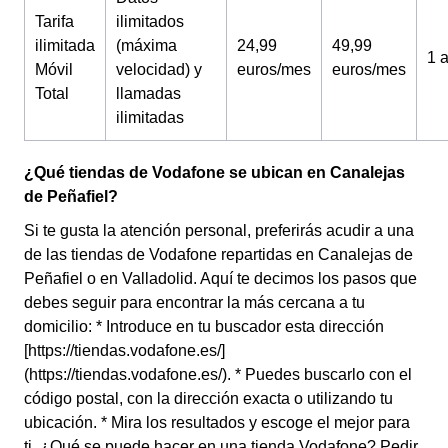
Tarifa
ilimitados
ilimitada
(máxima
24,99
49,99
1 
Móvil
velocidad) y
euros/mes
euros/mes
Total
llamadas
ilimitadas
¿Qué tiendas de Vodafone se ubican en Canalejas
de Peñafiel?
Si te gusta la atención personal, preferirás acudir a una
de las tiendas de Vodafone repartidas en Canalejas de
Peñafiel o en Valladolid. Aquí te decimos los pasos que
debes seguir para encontrar la más cercana a tu
domicilio: * Introduce en tu buscador esta dirección
[https://tiendas.vodafone.es/]
(https://tiendas.vodafone.es/). * Puedes buscarlo con el
código postal, con la dirección exacta o utilizando tu
ubicación. * Mira los resultados y escoge el mejor para
ti. ¿Qué se puede hacer en una tienda Vodafone? Pedir