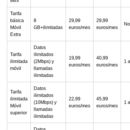
Mini
Tarifa
básica
8
29,99
29,99
No
Móvil
GB+ilimitadas
euros/mes
euros/mes
Extra
Datos
Tarifa
ilimitados
19,99
40,99
ilimitada
(2Mbps) y
1 
euros/mes
euros/mes
móvil
llamadas
ilimitadas
Datos
Tarifa
ilimitados
ilimitada
22,99
45,99
(10Mbps) y
1 
Móvil
euros/mes
euros/mes
llamadas
superior
ilimitadas
Datos