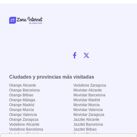
Ciudades y provincias más visitadas
Orange Alicante
Vodafone Zaragoza
Orange Barcelona
Movistar Alicante
Orange Bilbao
Movistar Barcelona
Orange Málaga
Movistar Madrid
Orange Madrid
Movistar Murcia
Orange Murcia
Movistar Valencia
Orange Valencia
Movistar Zaragoza
Orange Zaragoza
Jazztel Alicante
Vodafone Alicante
Jazztel Barcelona
Vodafone Barcelona
Jazztel Bilbao
Vodafone Córdoba
Jazztel Córdoba