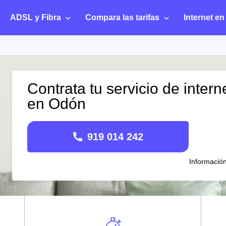
ADSL y Fibra
Compara las tarifas
Internet en
Contrata tu servicio de intern
en Odón
919 014 242
Informació