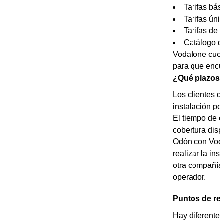
Tarifas bá
Tarifas ún
Tarifas de 
Catálogo d
Vodafone cuen
para que encu
¿Qué plazos
Los clientes 
instalación p
El tiempo de 
cobertura dis
Odón con Voda
realizar la in
otra compañía
operador.
Puntos de r
Hay diferente