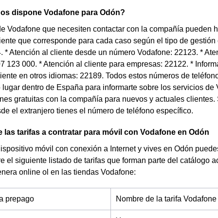
nos dispone Vodafone para Odón?
 de Vodafone que necesiten contactar con la compañía pueden h
liente que corresponde para cada caso según el tipo de gestión q
. * Atención al cliente desde un número Vodafone: 22123. * Ate
07 123 000. * Atención al cliente para empresas: 22122. * Infor
liente en otros idiomas: 22189. Todos estos números de teléfo
o lugar dentro de España para informarte sobre los servicios de 
ones gratuitas con la compañía para nuevos y actuales clientes.
e el extranjero tienes el número de teléfono específico.
 las tarifas a contratar para móvil con Vodafone en Odón
dispositivo móvil con conexión a Internet y vives en Odón puede
re el siguiente listado de tarifas que forman parte del catálogo
nera online ol en las tiendas Vodafone:
fa prepago
Nombre de la tarifa Vodafone