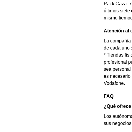
Pack Caza: 7 
últimos siete 
mismo tiempo
Atención al 
La compañía t
de cada uno s
* Tiendas fí
profesional p
sea personal 
es necesario 
Vodafone.
FAQ
¿Qué ofrece
Los autónomos
sus negocios.