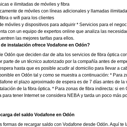
sicas e ilimitadas de móviles y fibra
icamente de móviles con líneas adicionales y llamadas ilimitad
fibra o wifi para los clientes
e móviles y dispositivos para adquirir * Servicios para el negoc
ta con un equipo de expertos online que analiza las necesidad
entren las mejores tarifas para ellos.
 de instalación ofrece Vodafone en Odón?
de Odón que deciden dar de alta los servicios de fibra óptica c
or parte de un técnico autorizado por la compañía antes de empez
espera hasta que es posible acudir al domicilio para llevar a c
ponible en Odón tal y como se muestra a continuación: * Para z
fone el plazo aproximado de espera es de 7 días antes de la vi
stalación de la fibra óptica. * Para zonas de fibra indirecta: si 
 para tener Internet se considera NEBA y tarda un poco más por
ecarga del saldo Vodafone en Odón
s formas de recargar saldo con Vodafone desde Odón. Aquí te l