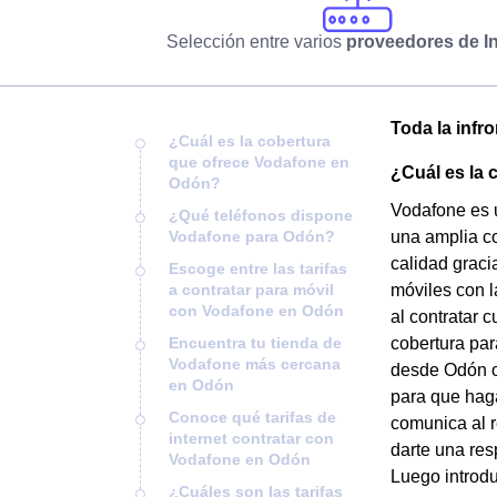
Selección entre varios
proveedores de In
Toda la infr
¿Cuál es la cobertura
que ofrece Vodafone en
¿Cuál es la
Odón?
Vodafone es 
¿Qué teléfonos dispone
Vodafone para Odón?
una amplia co
calidad graci
Escoge entre las tarifas
a contratar para móvil
móviles con l
con Vodafone en Odón
al contratar 
Encuentra tu tienda de
cobertura par
Vodafone más cercana
desde Odón o 
en Odón
para que hag
Conoce qué tarifas de
comunica al 
internet contratar con
darte una res
Vodafone en Odón
Luego introdu
¿Cuáles son las tarifas