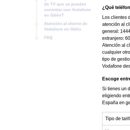
de TV que se pueden
¿Qué teléfo
contratar con Vodafone
en Odón?
Los clientes
Atención al cliente de
atención al c
Vodafone en Odón
general: 1444
FAQ
extranjero: 6
Atención al c
cualquier otr
tipo de gesti
Vodafone desd
Escoge entre
Si tienes un 
eligiendo ent
España en ge
Tipo de tari