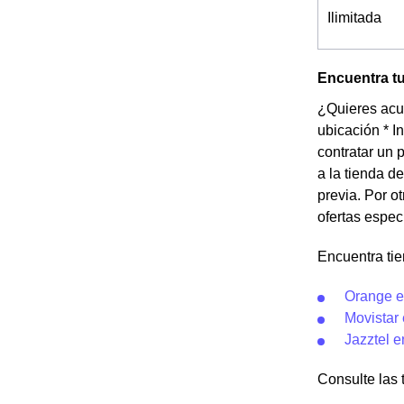
Ilimitada
Encuentra t
¿Quieres acud
ubicación * I
contratar un 
a la tienda d
previa. Por o
ofertas espec
Encuentra ti
Orange 
Movistar
Jazztel 
Consulte las t