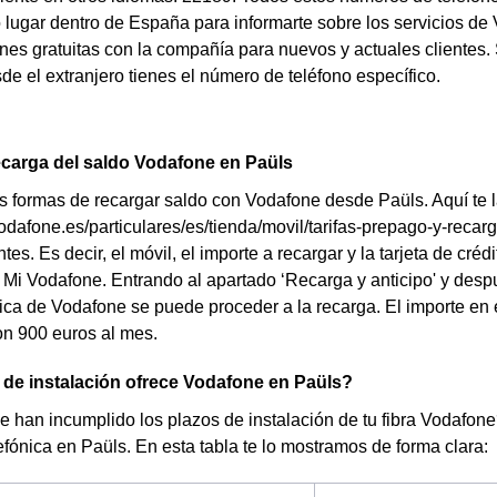
o lugar dentro de España para informarte sobre los servicios de 
ones gratuitas con la compañía para nuevos y actuales clientes.
e el extranjero tienes el número de teléfono específico.
carga del saldo Vodafone en Paüls
s formas de recargar saldo con Vodafone desde Paüls. Aquí te l
odafone.es/particulares/es/tienda/movil/tarifas-prepago-y-recarg
es. Es decir, el móvil, el importe a recargar y la tarjeta de créd
 Mi Vodafone. Entrando al apartado ‘Recarga y anticipo' y despu
sica de Vodafone se puede proceder a la recarga. El importe en
n 900 euros al mes.
de instalación ofrece Vodafone en Paüls?
 han incumplido los plazos de instalación de tu fibra Vodafon
fónica en Paüls. En esta tabla te lo mostramos de forma clara: