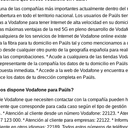
una de las compañías más importantes actualmente dentro del
bertura en todo el territorio nacional. Los usuarios de Paüls tie
as a Vodafone para tener Internet de alta velocidad en su domicil
as máximas ventajas de la red 5G en pleno desarrollo de Vodaf
cualquiera de los servicios de Internet de Vodafone online exist
a la fibra para tu domicilio en Paüls tal y como mencionamos a 
 desde cualquier otro punto de la geografía española para real
 las comprobaciones. * Acude a cualquiera de las tiendas Voda
epresentante de la compañía los datos de tu domicilio en Paü
puesta inmediata. * Accede a la web de Vodafone y encuentra e
ce los datos de tu dirección completa en Paüls.
nos dispone Vodafone para Paüls?
 de Vodafone que necesiten contactar con la compañía pueden h
liente que corresponde para cada caso según el tipo de gestión q
. * Atención al cliente desde un número Vodafone: 22123. * Ate
07 123 000. * Atención al cliente para empresas: 22122. * Infor
liente en otros idiomas: 22189. Todos estos números de teléfon