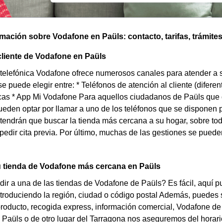
omación sobre Vodafone en Paüls: contacto, tarifas, trámite
cliente de Vodafone en Paüls
elefónica Vodafone ofrece numerosos canales para atender a s
e puede elegir entre: * Teléfonos de atención al cliente (difer
icas * App Mi Vodafone Para aquellos ciudadanos de Paüls que
ueden optar por llamar a uno de los teléfonos que se disponen p
tendrán que buscar la tienda más cercana a su hogar, sobre todo
pedir cita previa. Por último, muchas de las gestiones se puede
u tienda de Vodafone más cercana en Paüls
ir a una de las tiendas de Vodafone de Paüls? Es fácil, aquí p
ntroduciendo la región, ciudad o código postal Además, puedes s
producto, recogida express, información comercial, Vodafone de
e Paüls o de otro lugar del Tarragona nos aseguremos del horario