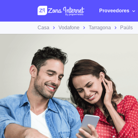
Proveedores
Casa
Vodafone
Tarragona
Paüls