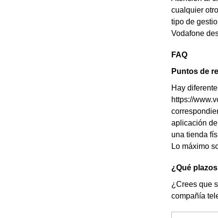
cualquier otr
tipo de gesti
Vodafone desd
FAQ
Puntos de re
Hay diferente
https://www.v
correspondient
aplicación de
una tienda fí
Lo máximo so
¿Qué plazos 
¿Crees que se
compañía tele