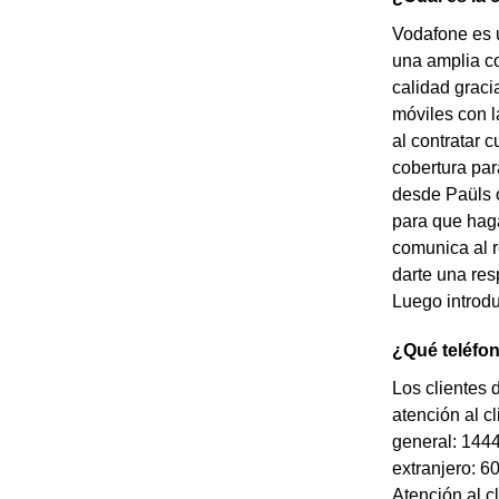
Vodafone es 
una amplia co
calidad graci
móviles con l
al contratar 
cobertura par
desde Paüls o
para que haga
comunica al r
darte una res
Luego introdu
¿Qué teléfo
Los clientes
atención al c
general: 1444
extranjero: 6
Atención al c