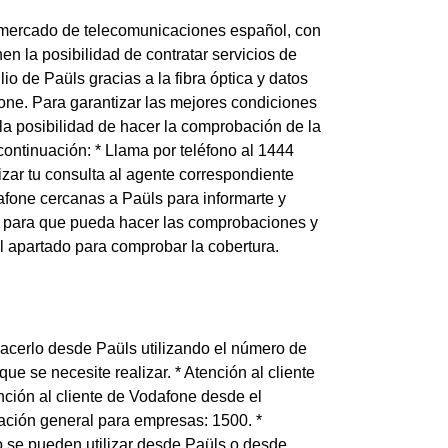
 mercado de telecomunicaciones español, con
nen la posibilidad de contratar servicios de
io de Paüls gracias a la fibra óptica y datos
one. Para garantizar las mejores condiciones
e la posibilidad de hacer la comprobación de la
continuación: * Llama por teléfono al 1444
izar tu consulta al agente correspondiente
fone cercanas a Paüls para informarte y
ls para que pueda hacer las comprobaciones y
l apartado para comprobar la cobertura.
acerlo desde Paüls utilizando el número de
ue se necesite realizar. * Atención al cliente
nción al cliente de Vodafone desde el
mación general para empresas: 1500. *
o se pueden utilizar desde Paüls o desde