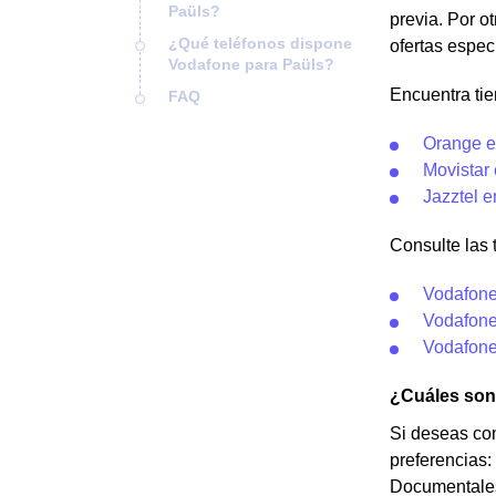
Paüls?
previa. Por o
¿Qué teléfonos dispone
ofertas espec
Vodafone para Paüls?
Encuentra tie
FAQ
Orange e
Movistar
Jazztel e
Consulte las 
Vodafone
Vodafone
Vodafone
¿Cuáles son 
Si deseas con
preferencias:
Documentales