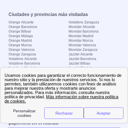
Ciudades y provincias más visitadas
Orange Alicante
Vodafone Zaragoza
Orange Barcelona
Movistar Alicante
Orange Bilbao
Movistar Barcelona
Orange Málaga
Movistar Madrid
Orange Madrid
Movistar Murcia
Orange Murcia
Movistar Valencia
Orange Valencia
Movistar Zaragoza
Orange Zaragoza
Jazztel Alicante
Vodafone Alicante
Jazztel Barcelona
Vodafone Barcelona
Jazztel Bilbao
Vodafone Córdoba
Jazztel Córdoba
Vodafone Málaga
Jazztel Madrid
Vodafone Madrid
Jazztel Málaga
Vodafone Murcia
Jazztel Valencia
Vodafone Valencia
Jazztel Zaragoza
Sobre Zona-internet.com
¿Quiénes somos?
Contacto
El grupo papernest
Aviso legal
Nuestras ofertas de trabajo
papernest en el mundo