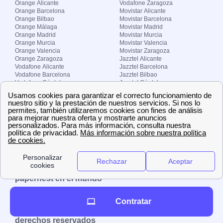
Orange Alicante
Vodafone Zaragoza
Orange Barcelona
Movistar Alicante
Orange Bilbao
Movistar Barcelona
Orange Málaga
Movistar Madrid
Orange Madrid
Movistar Murcia
Orange Murcia
Movistar Valencia
Orange Valencia
Movistar Zaragoza
Orange Zaragoza
Jazztel Alicante
Vodafone Alicante
Jazztel Barcelona
Vodafone Barcelona
Jazztel Bilbao
Vodafone Córdoba
Jazztel Córdoba
Vodafone Málaga
Jazztel Madrid
Vodafone Madrid
Jazztel Málaga
Vodafone Murcia
Jazztel Valencia
Vodafone Valencia
Jazztel Zaragoza
Sobre Zona-internet.com
¿Quiénes somos?
Contacto
El grupo papernest
Aviso legal
Nuestras ofertas de trabajo
papernest en el mundo
España
Italia
Francia
Reino Unido
Contratar
Copyright © Zona-internet.com – Todos los
derechos reservados