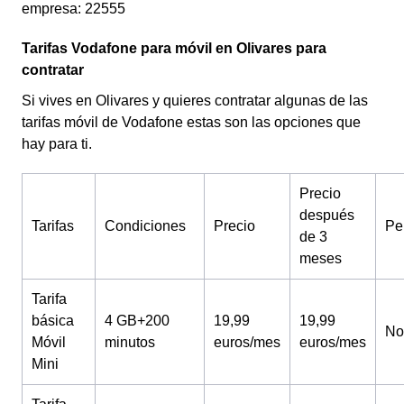
empresa: 22555
Tarifas Vodafone para móvil en Olivares para
contratar
Si vives en Olivares y quieres contratar algunas de las
tarifas móvil de Vodafone estas son las opciones que
hay para ti.
Precio
después
Tarifas
Condiciones
Precio
Pe
de 3
meses
Tarifa
básica
4 GB+200
19,99
19,99
No
Móvil
minutos
euros/mes
euros/mes
Mini