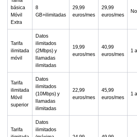
Tarifa
básica
8
29,99
29,99
No
Móvil
GB+ilimitadas
euros/mes
euros/mes
Extra
Datos
Tarifa
ilimitados
19,99
40,99
ilimitada
(2Mbps) y
1 
euros/mes
euros/mes
móvil
llamadas
ilimitadas
Datos
Tarifa
ilimitados
ilimitada
22,99
45,99
(10Mbps) y
1 
Móvil
euros/mes
euros/mes
llamadas
superior
ilimitadas
Datos
Tarifa
ilimitados
ilimitada
(máxima
24,99
49,99