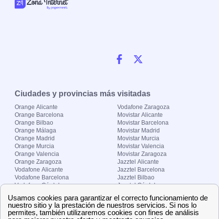
Ciudades y provincias más visitadas
Orange Alicante
Vodafone Zaragoza
Orange Barcelona
Movistar Alicante
Orange Bilbao
Movistar Barcelona
Orange Málaga
Movistar Madrid
Orange Madrid
Movistar Murcia
Orange Murcia
Movistar Valencia
Orange Valencia
Movistar Zaragoza
Orange Zaragoza
Jazztel Alicante
Vodafone Alicante
Jazztel Barcelona
Vodafone Barcelona
Jazztel Bilbao
Vodafone Córdoba
Jazztel Córdoba
Vodafone Málaga
Jazztel Madrid
Vodafone Madrid
Jazztel Málaga
Vodafone Murcia
Jazztel Valencia
Vodafone Valencia
Jazztel Zaragoza