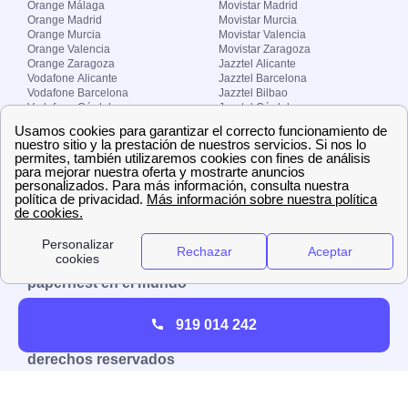
Orange Málaga
Movistar Madrid
Orange Madrid
Movistar Murcia
Orange Murcia
Movistar Valencia
Orange Valencia
Movistar Zaragoza
Orange Zaragoza
Jazztel Alicante
Vodafone Alicante
Jazztel Barcelona
Vodafone Barcelona
Jazztel Bilbao
Vodafone Córdoba
Jazztel Córdoba
Vodafone Málaga
Jazztel Madrid
Vodafone Madrid
Jazztel Málaga
Vodafone Murcia
Jazztel Valencia
Vodafone Valencia
Jazztel Zaragoza
Sobre Zona-internet.com
¿Quiénes somos?
Contacto
El grupo papernest
Aviso legal
Nuestras ofertas de trabajo
papernest en el mundo
España
Italia
Francia
Reino Unido
919 014 242
Copyright © Zona-internet.com – Todos los
derechos reservados