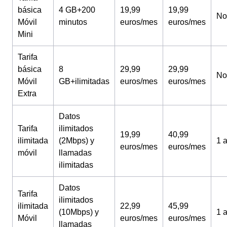
básica
4 GB+200
19,99
19,99
No
Móvil
minutos
euros/mes
euros/mes
Mini
Tarifa
básica
8
29,99
29,99
No
Móvil
GB+ilimitadas
euros/mes
euros/mes
Extra
Datos
Tarifa
ilimitados
19,99
40,99
ilimitada
(2Mbps) y
1 
euros/mes
euros/mes
móvil
llamadas
ilimitadas
Datos
Tarifa
ilimitados
ilimitada
22,99
45,99
(10Mbps) y
1 
Móvil
euros/mes
euros/mes
llamadas