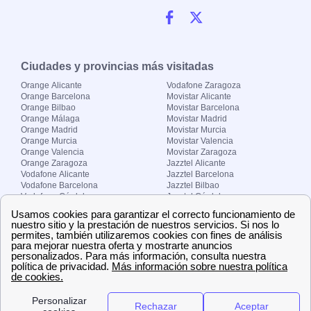
Ciudades y provincias más visitadas
Orange Alicante
Vodafone Zaragoza
Orange Barcelona
Movistar Alicante
Orange Bilbao
Movistar Barcelona
Orange Málaga
Movistar Madrid
Orange Madrid
Movistar Murcia
Orange Murcia
Movistar Valencia
Orange Valencia
Movistar Zaragoza
Orange Zaragoza
Jazztel Alicante
Vodafone Alicante
Jazztel Barcelona
Vodafone Barcelona
Jazztel Bilbao
Vodafone Córdoba
Jazztel Córdoba
Vodafone Málaga
Jazztel Madrid
Vodafone Madrid
Jazztel Málaga
Vodafone Murcia
Jazztel Valencia
Vodafone Valencia
Jazztel Zaragoza
Sobre Zona-internet.com
¿Quiénes somos?
Contacto
El grupo papernest