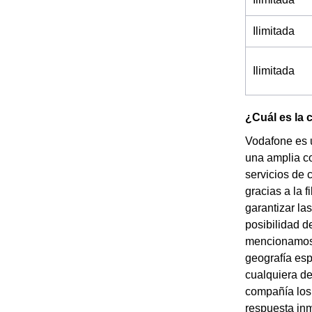
Ilimitada
Ilimitada
¿Cuál es la 
Vodafone es 
una amplia cob
servicios de 
gracias a la 
garantizar la
posibilidad d
mencionamos a
geografía esp
cualquiera de
compañía los 
respuesta inm