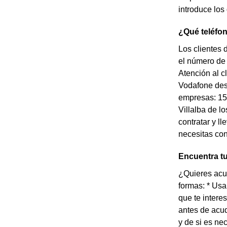
introduce los
¿Qué teléfon
Los clientes 
el número de 
Atención al c
Vodafone desd
empresas: 150
Villalba de l
contratar y l
necesitas con
Encuentra tu
¿Quieres acud
formas: * Usa
que te intere
antes de acud
y de si es ne