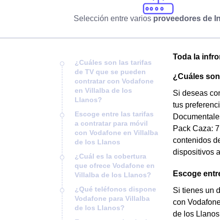
Selección entre varios
proveedores de In
Toda la infr
¿Cuáles son las tarifas
de TV que se pueden
¿Cuáles son 
contratar con Vodafone
en Villalba de los
Si deseas con
Llanos?
tus preferenc
Escoge entre las tarifas
Documentales
a contratar para móvil
Pack Caza: 7 
con Vodafone en Villalba
contenidos de 
de los Llanos
dispositivos 
¿Cuál es la cobertura
que ofrece Vodafone en
Escoge entre
Villalba de los Llanos?
¿Qué teléfonos dispone
Si tienes un 
Vodafone para Villalba
con Vodafone 
de los Llanos?
de los Llanos