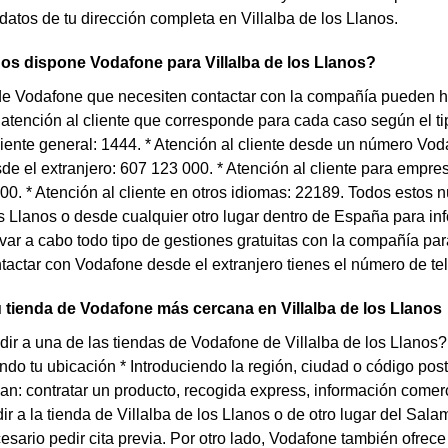
 datos de tu dirección completa en Villalba de los Llanos.
os dispone Vodafone para Villalba de los Llanos?
de Vodafone que necesiten contactar con la compañía pueden ha
atención al cliente que corresponde para cada caso según el tip
liente general: 1444. * Atención al cliente desde un número Voda
e el extranjero: 607 123 000. * Atención al cliente para empre
0. * Atención al cliente en otros idiomas: 22189. Todos estos 
os Llanos o desde cualquier otro lugar dentro de España para in
levar a cabo todo tipo de gestiones gratuitas con la compañía pa
tactar con Vodafone desde el extranjero tienes el número de tel
 tienda de Vodafone más cercana en Villalba de los Llanos
ir a una de las tiendas de Vodafone de Villalba de los Llanos?
ndo tu ubicación * Introduciendo la región, ciudad o código pos
san: contratar un producto, recogida express, información comer
ir a la tienda de Villalba de los Llanos o de otro lugar del Sa
cesario pedir cita previa. Por otro lado, Vodafone también ofre