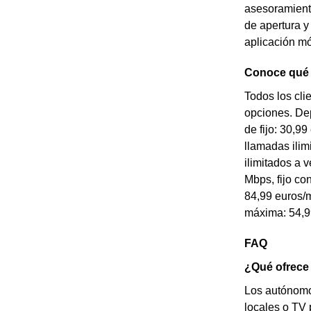
asesoramiento
de apertura y
aplicación mó
Conoce qué t
Todos los cli
opciones. Depe
de fijo: 30,99
llamadas ilim
ilimitados a 
Mbps, fijo co
84,99 euros/m
máxima: 54,9
FAQ
¿Qué ofrece 
Los autónomos
locales o TV 