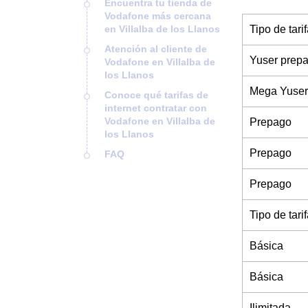
Encuentra tu tienda de
Vodafone más cercana
en Villalba de los Llanos
Tipo de tari
Atención al cliente de
Yuser prep
Vodafone en Villalba de
los Llanos
Mega Yuser
Conoce qué tarifas de
internet contratar con
Vodafone en Villalba de
Prepago
los Llanos
Prepago
FAQ
Prepago
Tipo de tari
Básica
Básica
Ilimitada