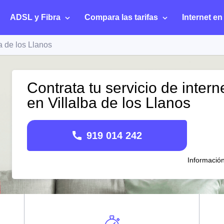
ADSL y Fibra
Compara las tarifas
Internet en
a de los Llanos
Contrata tu servicio de intern
en Villalba de los Llanos
919 014 242
Informació