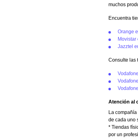
muchos produc
Encuentra tie
Orange en
Movistar 
Jazztel e
Consulte las 
Vodafon
Vodafone
Vodafone
Atención al 
La compañía t
de cada uno s
* Tiendas fís
por un profes