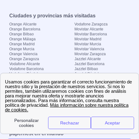
Ciudades y provincias más visitadas
Orange Alicante
Vodafone Zaragoza
Orange Barcelona
Movistar Alicante
Orange Bilbao
Movistar Barcelona
Orange Málaga
Movistar Madrid
Orange Madrid
Movistar Murcia
Orange Murcia
Movistar Valencia
Orange Valencia
Movistar Zaragoza
Orange Zaragoza
Jazztel Alicante
Vodafone Alicante
Jazztel Barcelona
Vodafone Barcelona
Jazztel Bilbao
Vodafone Córdoba
Jazztel Córdoba
Vodafone Málaga
Jazztel Madrid
Vodafone Madrid
Jazztel Málaga
Vodafone Murcia
Jazztel Valencia
Vodafone Valencia
Jazztel Zaragoza
Sobre Zona-internet.com
¿Quiénes somos?
Contacto
El grupo papernest
Aviso legal
Nuestras ofertas de trabajo
papernest en el mundo