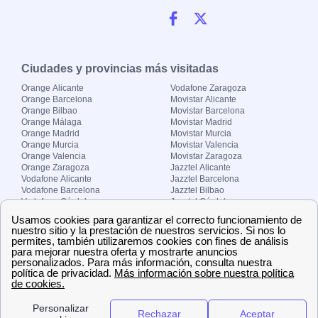
Ciudades y provincias más visitadas
Orange Alicante
Vodafone Zaragoza
Orange Barcelona
Movistar Alicante
Orange Bilbao
Movistar Barcelona
Orange Málaga
Movistar Madrid
Orange Madrid
Movistar Murcia
Orange Murcia
Movistar Valencia
Orange Valencia
Movistar Zaragoza
Orange Zaragoza
Jazztel Alicante
Vodafone Alicante
Jazztel Barcelona
Vodafone Barcelona
Jazztel Bilbao
Vodafone Córdoba
Jazztel Córdoba
Vodafone Málaga
Jazztel Madrid
Vodafone Madrid
Jazztel Málaga
Vodafone Murcia
Jazztel Valencia
Vodafone Valencia
Jazztel Zaragoza
Sobre Zona-internet.com
¿Quiénes somos?
Contacto
El grupo papernest