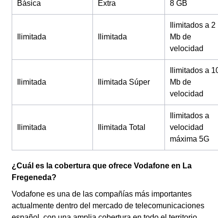
Básica
Extra
8 GB
Ilimitados a 2
Ilimitada
Ilimitada
Mb de
velocidad
Ilimitados a 1
Ilimitada
Ilimitada Súper
Mb de
velocidad
Ilimitados a
Ilimitada
Ilimitada Total
velocidad
máxima 5G
¿Cuál es la cobertura que ofrece Vodafone en La
Fregeneda?
Vodafone es una de las compañías más importantes
actualmente dentro del mercado de telecomunicaciones
español, con una amplia cobertura en todo el territorio