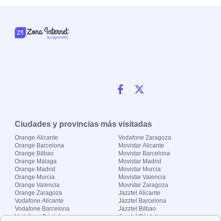
Ciudades y provincias más visitadas
Orange Alicante
Vodafone Zaragoza
Orange Barcelona
Movistar Alicante
Orange Bilbao
Movistar Barcelona
Orange Málaga
Movistar Madrid
Orange Madrid
Movistar Murcia
Orange Murcia
Movistar Valencia
Orange Valencia
Movistar Zaragoza
Orange Zaragoza
Jazztel Alicante
Vodafone Alicante
Jazztel Barcelona
Vodafone Barcelona
Jazztel Bilbao
Vodafone Córdoba
Jazztel Córdoba