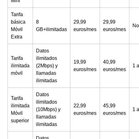
Mini
Tarifa
básica
8
29,99
29,99
No
Móvil
GB+ilimitadas
euros/mes
euros/mes
Extra
Datos
Tarifa
ilimitados
19,99
40,99
ilimitada
(2Mbps) y
1 
euros/mes
euros/mes
móvil
llamadas
ilimitadas
Datos
Tarifa
ilimitados
ilimitada
22,99
45,99
(10Mbps) y
1 
Móvil
euros/mes
euros/mes
llamadas
superior
ilimitadas
Datos