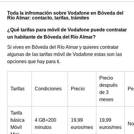
Toda la infromación sobre Vodafone en Bóveda del
Río Almar: contacto, tarifas, trámites
¿Qué tarifas para móvil de Vodafone puede contratar
un habitante de Bóveda del Río Almar?
Si vives en Bóveda del Río Almar y quieres contratar
algunas de las tarifas móvil de Vodafone estas son las
opciones que hay para ti.
Precio
después
Tarifas
Condiciones
Precio
Pe
de 3
meses
Tarifa
básica
4 GB+200
19,99
19,99
No
Móvil
minutos
euros/mes
euros/mes