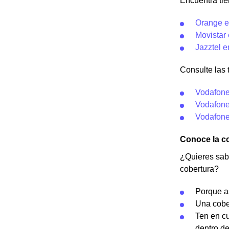
Encuentra tie
Orange e
Movistar 
Jazztel e
Consulte las 
Vodafone
Vodafone
Vodafone
Conoce la c
¿Quieres sab
cobertura?
Porque as
Una cober
Ten en c
dentro d