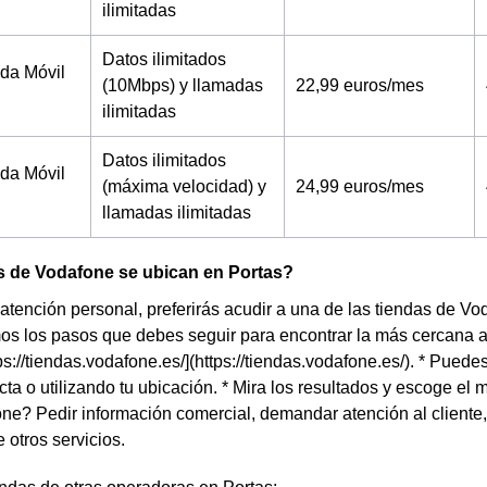
ilimitadas
Datos ilimitados
tada Móvil
(10Mbps) y llamadas
22,99 euros/mes
ilimitadas
Datos ilimitados
tada Móvil
(máxima velocidad) y
24,99 euros/mes
llamadas ilimitadas
s de Vodafone se ubican en Portas?
a atención personal, preferirás acudir a una de las tiendas de V
os los pasos que debes seguir para encontrar la más cercana a t
ps://tiendas.vodafone.es/](https://tiendas.vodafone.es/). * Puede
cta o utilizando tu ubicación. * Mira los resultados y escoge el
ne? Pedir información comercial, demandar atención al cliente,
 otros servicios.