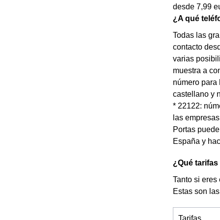
desde 7,99 e
¿A qué teléf
Todas las gr
contacto desd
varias posibi
muestra a con
número para l
castellano y 
* 22122: núm
las empresas 
Portas pueden
España y hace
¿Qué tarifas
Tanto si eres
Estas son las 
Tarifas