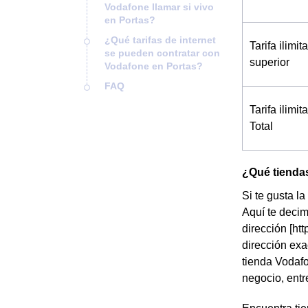
Vodafone llamar si vivo
en Portas?
¿Qué tarifas de internet
Tarifa ilimi
se pueden contratar con
superior
Vodafone en Portas?
FAQ
Tarifa ilimi
Total
¿Qué tienda
Si te gusta l
Aquí te decim
dirección [htt
dirección exa
tienda Vodafo
negocio, entre