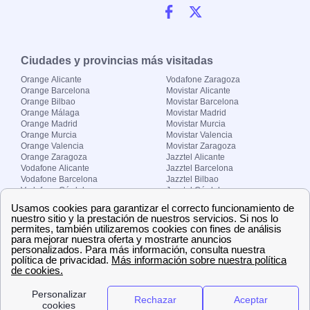
Ciudades y provincias más visitadas
Orange Alicante
Vodafone Zaragoza
Orange Barcelona
Movistar Alicante
Orange Bilbao
Movistar Barcelona
Orange Málaga
Movistar Madrid
Orange Madrid
Movistar Murcia
Orange Murcia
Movistar Valencia
Orange Valencia
Movistar Zaragoza
Orange Zaragoza
Jazztel Alicante
Vodafone Alicante
Jazztel Barcelona
Vodafone Barcelona
Jazztel Bilbao
Vodafone Córdoba
Jazztel Córdoba
Vodafone Málaga
Jazztel Madrid
Vodafone Madrid
Jazztel Málaga
Vodafone Murcia
Jazztel Valencia
Vodafone Valencia
Jazztel Zaragoza
Sobre Zona-internet.com
¿Quiénes somos?
Contacto
El grupo papernest
Aviso legal
Nuestras ofertas de trabajo