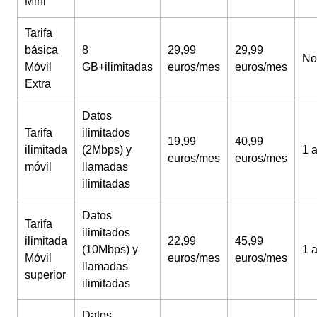
Mini
Tarifa
básica
8
29,99
29,99
No
Móvil
GB+ilimitadas
euros/mes
euros/mes
Extra
Datos
Tarifa
ilimitados
19,99
40,99
ilimitada
(2Mbps) y
1 
euros/mes
euros/mes
móvil
llamadas
ilimitadas
Datos
Tarifa
ilimitados
ilimitada
22,99
45,99
(10Mbps) y
1 
Móvil
euros/mes
euros/mes
llamadas
superior
ilimitadas
Datos